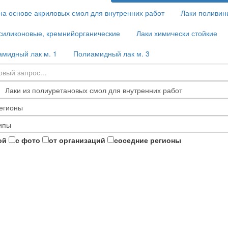
на основе акриловых смол для внутренних работ
Лаки поливин
силиконовые, кремнийорганические
Лаки химически стойкие
мидный лак м. 1
Полиамидный лак м. 3
ой
с фото
от организаций
соседние регионы