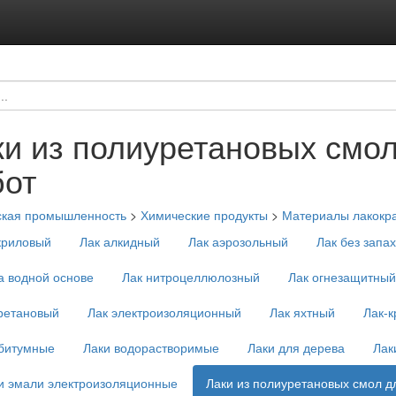
ки из полиуретановых смол
бот
ская промышленность
>
Химические продукты
>
Материалы лакокр
криловый
Лак алкидный
Лак аэрозольный
Лак без запа
а водной основе
Лак нитроцеллюлозный
Лак огнезащитный
ретановый
Лак электроизоляционный
Лак яхтный
Лак-
 битумные
Лаки водорастворимые
Лаки для дерева
Лак
и эмали электроизоляционные
Лаки из полиуретановых смол д