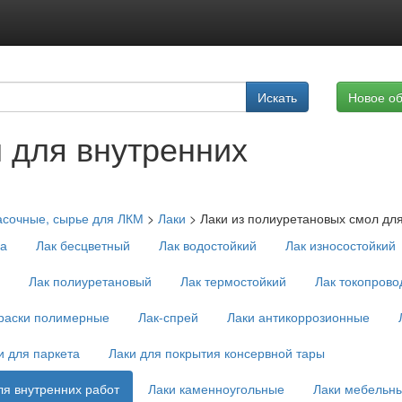
Подписка на услуги
Искать
Новое о
Реклама на сайте
 для внутренних
асочные, сырье для ЛКМ
>
Лаки
>
Лаки из полиуретановых смол для
ха
Лак бесцветный
Лак водостойкий
Лак износостойкий
Лак полиуретановый
Лак термостойкий
Лак токопров
краски полимерные
Лак-спрей
Лаки антикоррозионные
и для паркета
Лаки для покрытия консервной тары
ля внутренних работ
Лаки каменноугольные
Лаки мебельн