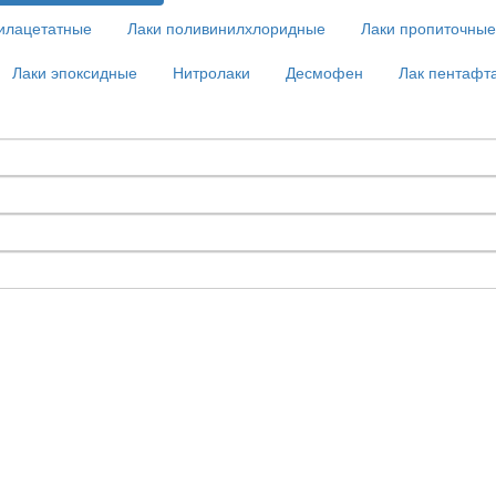
илацетатные
Лаки поливинилхлоридные
Лаки пропиточные
Лаки эпоксидные
Нитролаки
Десмофен
Лак пентафт