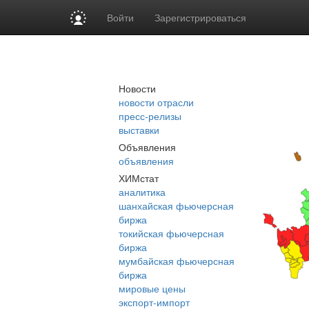
Войти
Зарегистрироваться
Новости
новости отрасли
пресс-релизы
выставки
Объявления
объявления
ХИМстат
аналитика
шанхайская фьючерсная
биржа
токийская фьючерсная
биржа
мумбайская фьючерсная
биржа
мировые цены
экспорт-импорт