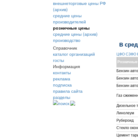
внешнеторговые цены РФ
(архив)
средние цены
производителей
розничные цены
средние цены (архив)
производство
В сре
Справочник
каталог организаций
ЦФО
СЗФО
госты
Розничные
Информация
Бензин авт
контакты
реклама
Бензин авт
подписка
Бензин авт
правила сайта
Газ сжижен
разделы
поиск
Дизельное 
Линолеум
Рубероид
Стекло око
Цемент тар