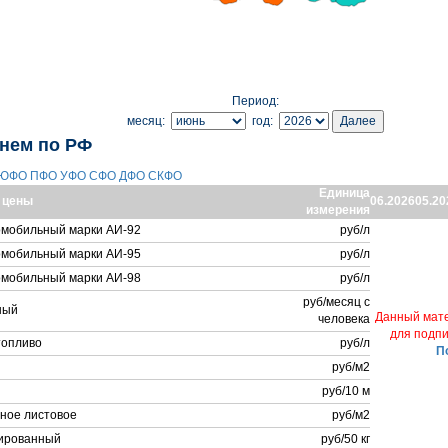
Период:
месяц:
год:
днем по РФ
ЮФО
ПФО
УФО
СФО
ДФО
СКФО
Единица
 цены
06.2026
05.20
измерения
омобильный марки АИ-92
руб/л
омобильный марки АИ-95
руб/л
омобильный марки АИ-98
руб/л
руб/месяц с
ный
Данный мате
человека
для подпи
топливо
руб/л
П
руб/м2
руб/10 м
нное листовое
руб/м2
ированный
руб/50 кг