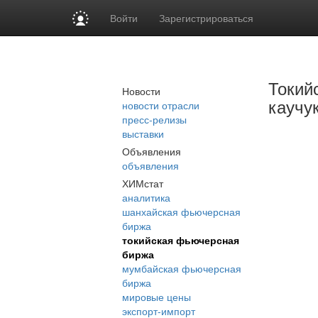
Войти
Зарегистрироваться
Токий
Новости
каучу
новости отрасли
пресс-релизы
выставки
Объявления
объявления
ХИМстат
аналитика
шанхайская фьючерсная
биржа
токийская фьючерсная
биржа
мумбайская фьючерсная
биржа
мировые цены
экспорт-импорт