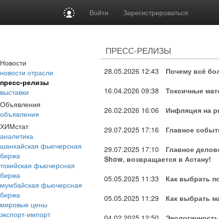
Войти
Зарегистрироваться
ПРЕСС-РЕЛИЗЫ
Новости
28.05.2026
12:43
Почему всё бо
новости отрасли
пресс-релизы
16.04.2026
09:38
Токсичные мат
выставки
Объявления
26.02.2026
16:06
Инфляция на р
объявления
ХИМстат
29.07.2025
17:16
Главное событ
аналитика
шанхайская фьючерсная
29.07.2025
17:10
Главное делово
биржа
Show, возвращается в Астану!
токийская фьючерсная
биржа
05.05.2025
11:33
Как выбрать п
мумбайская фьючерсная
биржа
05.05.2025
11:29
Как выбрать м
мировые цены
экспорт-импорт
04.02.2025
12:50
Экологичность