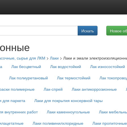
Подписка на услуги
Искать
Новое о
Реклама на сайте
ионные
асочные, сырье для ЛКМ
>
Лаки
>
Лаки и эмали электроизоляционн
ха
Лак бесцветный
Лак водостойкий
Лак износостойкий
Лак полиуретановый
Лак термостойкий
Лак токопров
краски полимерные
Лак-спрей
Лаки антикоррозионные
и для паркета
Лаки для покрытия консервной тары
ля внутренних работ
Лаки каменноугольные
Лаки мебельн
илацетатные
Лаки поливинилхлоридные
Лаки пропиточные