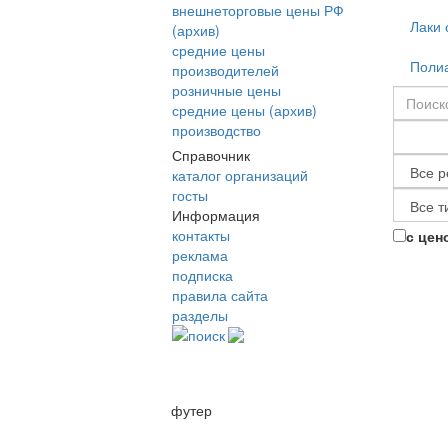
внешнеторговые цены РФ
Лаки 
(архив)
средние цены
Полиа
производителей
розничные цены
средние цены (архив)
производство
Справочник
каталог организаций
госты
Информация
контакты
с цен
реклама
подписка
правила сайта
разделы
поиск
футер