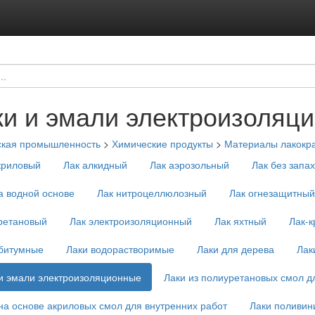
ки и эмали электроизоляц
ская промышленность
>
Химические продукты
>
Материалы лакокр
криловый
Лак алкидный
Лак аэрозольный
Лак без запа
а водной основе
Лак нитроцеллюлозный
Лак огнезащитный
ретановый
Лак электроизоляционный
Лак яхтный
Лак-
 битумные
Лаки водорастворимые
Лаки для дерева
Лак
и эмали электроизоляционные
Лаки из полиуретановых смол д
на основе акриловых смол для внутренних работ
Лаки поливин