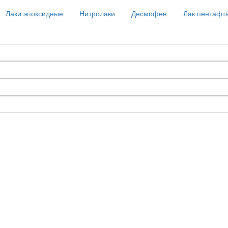
Лаки эпоксидные
Нитролаки
Десмофен
Лак пентафт