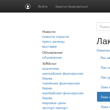
Войти
Зарегистрироваться
Новости
новости отрасли
Ла
пресс-релизы
выставки
Химиче
Объявления
объявления
Лак а
ХИМстат
Лак н
аналитика
шанхайская фьючерсная
Лак у
биржа
токийская фьючерсная
Лаки
биржа
мумбайская фьючерсная
Лаки 
биржа
мировые цены
Лаки 
экспорт-импорт