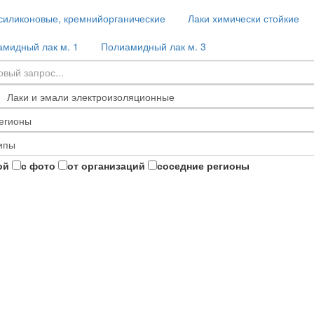
силиконовые, кремнийорганические
Лаки химически стойкие
мидный лак м. 1
Полиамидный лак м. 3
ой
с фото
от организаций
соседние регионы