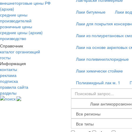
Лак-краски полимерные
внешнеторговые цены РФ
(архив)
Лаки битумные
Лаки во
средние цены
производителей
Лаки для покрытия консервн
розничные цены
средние цены (архив)
Лаки из полиуретановых смо
производство
Справочник
Лаки на основе акриловых с
каталог организаций
госты
Лаки поливинилхлоридные
Информация
контакты
Лаки химически стойкие
реклама
подписка
Полиамидный лак м. 1
П
правила сайта
разделы
поиск