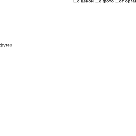
с ценой
с фото
от орга
футер