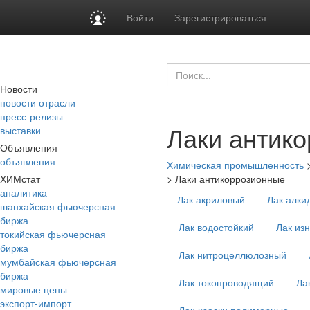
Войти
Зарегистрироваться
Новости
новости отрасли
пресс-релизы
Лаки антик
выставки
Объявления
объявления
Химическая промышленность
ХИМстат
>
Лаки антикоррозионные
аналитика
Лак акриловый
Лак алки
шанхайская фьючерсная
биржа
Лак водостойкий
Лак из
токийская фьючерсная
биржа
Лак нитроцеллюлозный
мумбайская фьючерсная
биржа
Лак токопроводящий
Ла
мировые цены
экспорт-импорт