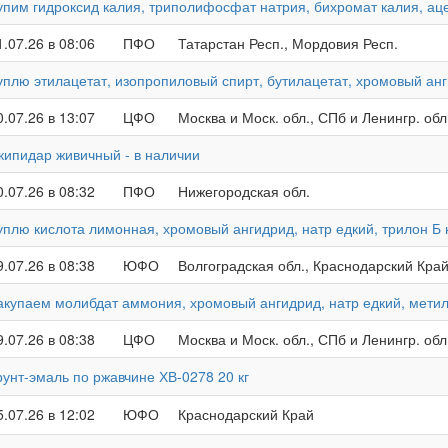
упим гидроксид калия, триполифосфат натрия, бихромат калия, ац
1.07.26 в 08:06
ПФО
Татарстан Респ., Мордовия Респ.
уплю этилацетат, изопропиловый спирт, бутилацетат, хромовый анг
0.07.26 в 13:07
ЦФО
Москва и Моск. обл., СПб и Ленингр. обл
кипидар живичный - в наличии
0.07.26 в 08:32
ПФО
Нижегородская обл.
уплю кислота лимонная, хромовый ангидрид, натр едкий, трилон Б
9.07.26 в 08:38
ЮФО
Волгоградская обл., Краснодарский Кра
акупаем молибдат аммония, хромовый ангидрид, натр едкий, метил
9.07.26 в 08:38
ЦФО
Москва и Моск. обл., СПб и Ленингр. обл
рунт-эмаль по ржавчине ХВ-0278 20 кг
5.07.26 в 12:02
ЮФО
Краснодарский Край