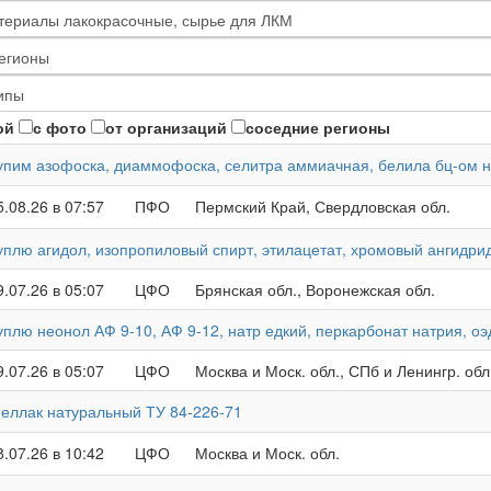
ой
с фото
от организаций
соседние регионы
упим азофоска, диаммофоска, селитра аммиачная, белила бц-ом 
5.08.26 в 07:57
ПФО
Пермский Край, Свердловская обл.
уплю агидол, изопропиловый спирт, этилацетат, хромовый ангидри
9.07.26 в 05:07
ЦФО
Брянская обл., Воронежская обл.
уплю неонол АФ 9-10, АФ 9-12, натр едкий, перкарбонат натрия, 
9.07.26 в 05:07
ЦФО
Москва и Моск. обл., СПб и Ленингр. обл
еллак натуральный ТУ 84-226-71
8.07.26 в 10:42
ЦФО
Москва и Моск. обл.