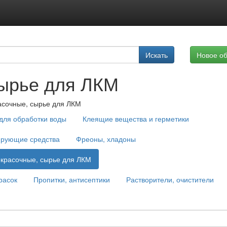
Подписка на услуги
Искать
Новое о
Реклама на сайте
сырье для ЛКМ
асочные, сырье для ЛКМ
для обработки воды
Клеящие вещества и герметики
ирующие средства
Фреоны, хладоны
красочные, сырье для ЛКМ
расок
Пропитки, антисептики
Растворители, очистители