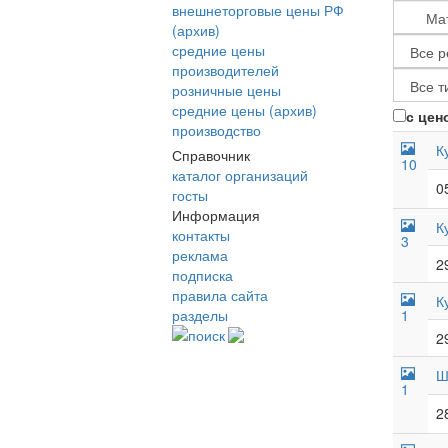
внешнеторговые цены РФ
(архив)
средние цены
производителей
розничные цены
средние цены (архив)
с цен
производство
К
Справочник
10
каталог организаций
0
госты
Информация
К
контакты
3
реклама
2
подписка
правила сайта
К
разделы
1
поиск
2
Ш
1
2