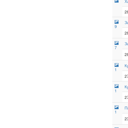
Х
2
З
9
2
З
7
2
К
1
2
К
1
2
П
1
2