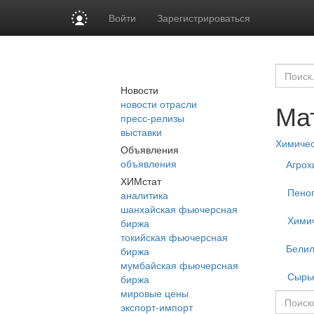
Войти
Зарегистрироваться
Новости
новости отрасли
Ма
пресс-релизы
выставки
Химиче
Объявления
объявления
Агрох
ХИМстат
Пеног
аналитика
шанхайская фьючерсная
Хими
биржа
токийская фьючерсная
Бели
биржа
мумбайская фьючерсная
Сырь
биржа
мировые цены
экспорт-импорт