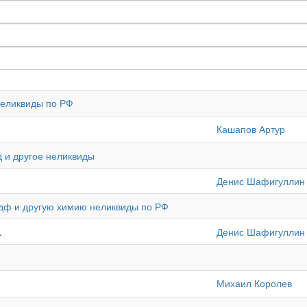
неликвиды по РФ
Кашапов Артур
д и другое неликвиды
Денис Шафигуллин
оэдф и другую химию неликвиды по РФ
.
Денис Шафигуллин
Михаил Королев