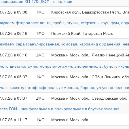
лорпарафин ХП-470, ДОФ - в наличии
8.07.26 в 09:08
ПФО
Кировская обл., Башкортостан Респ., Вл
акупаем фторопласт лента, трубы, втулки, стержень, круг, фум, по
8.07.26 в 06:16
ПФО
Пермский Край, Татарстан Респ.
акупаем сера гранулированная, комовая, карбамид с хранения, не
8.07.26 в 06:16
ЦФО
Москва и Моск. обл., Ямало-Ненецкий А
уплю диэтаноламин, моноэтаноламин, этиленгликоль, бутилгликоль
7.07.26 в 05:37
ЦФО
Москва и Моск. обл., СПб и Ленингр. обл
уплю кислоту ортофосфорная, лимонная, борная, уксусная ледяная
7.07.26 в 05:37
ЦФО
Москва и Моск. обл., Свердловская обл.
аста ГОИ - шлифовальная и полировальная в брусках зеленая.
3.07.26 в 11:17
ЦФО
Москва и Моск. обл.