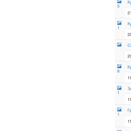
К
5
2
К
1
2
С
2
К
8
1
З
1
1
Г
1
1