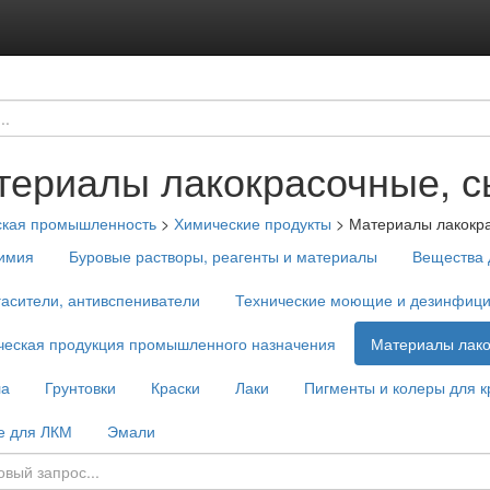
териалы лакокрасочные, 
ская промышленность
>
Химические продукты
>
Материалы лакокр
имия
Буровые растворы, реагенты и материалы
Вещества 
асители, антивспениватели
Технические моющие и дезинфиц
ческая продукция промышленного назначения
Материалы лако
ла
Грунтовки
Краски
Лаки
Пигменты и колеры для к
е для ЛКМ
Эмали