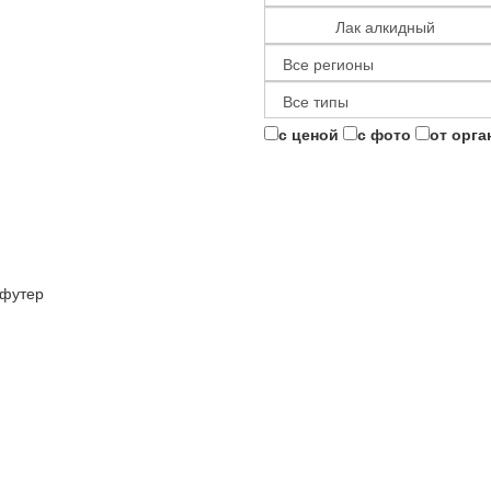
с ценой
с фото
от орга
футер