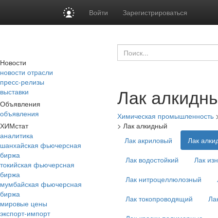
Войти
Зарегистрироваться
Новости
новости отрасли
пресс-релизы
Лак алкидн
выставки
Объявления
объявления
Химическая промышленность
ХИМстат
>
Лак алкидный
аналитика
Лак акриловый
Лак алки
шанхайская фьючерсная
биржа
Лак водостойкий
Лак из
токийская фьючерсная
биржа
Лак нитроцеллюлозный
мумбайская фьючерсная
биржа
Лак токопроводящий
Ла
мировые цены
экспорт-импорт