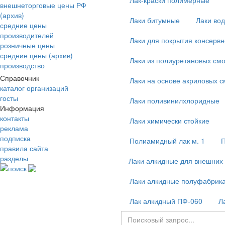
Лак-краски полимерные
внешнеторговые цены РФ
(архив)
Лаки битумные
Лаки во
средние цены
производителей
Лаки для покрытия консервн
розничные цены
средние цены (архив)
Лаки из полиуретановых смо
производство
Справочник
Лаки на основе акриловых с
каталог организаций
госты
Лаки поливинилхлоридные
Информация
контакты
Лаки химически стойкие
реклама
подписка
Полиамидный лак м. 1
П
правила сайта
разделы
Лаки алкидные для внешних 
поиск
Лаки алкидные полуфабрик
Лак алкидный ПФ-060
Л