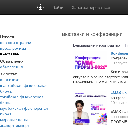
Войти
Зарегистрироваться
Выставки и конференции
Новости
новости отрасли
Ближайшие мероприятия
П
пресс-релизы
выставки
Конфере
Конферен
Объявления
19 августа
объявления
Как строи
ХИМстат
августа в Москве стартует бол
аналитика
маркетинге «СММ-ПРОРЫВ-2026»
шанхайская фьючерсная
биржа
«MAX на
токийская фьючерсная
Конферен
биржа
19 августа
мумбайская фьючерсная
«MAX на 
биржа
конференц
мировые цены
ПРОРЫВ-20
экспорт-импорт