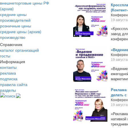
внешнеторговые цены РФ
Кросспла
(архив)
(Контент
средние цены
Конферен
производителей
19 августа
розничные цены
«Кросспла
средние цены (архив)
завод дл
производство
конференц
Справочник
каталог организаций
«Ведение
госты
Конферен
19 августа
Информация
контакты
«Ведение
реклама
ежегодной
подписка
маркетин
правила сайта
разделы
Реклама 
поиск
делать с
Конферен
19 августа
«Реклама 
нативкой
трехдневн