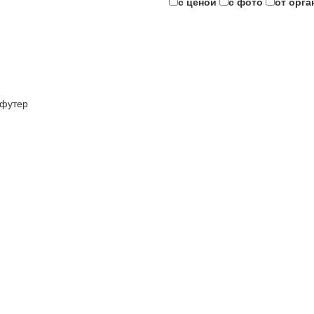
с ценой
с фото
от орга
футер