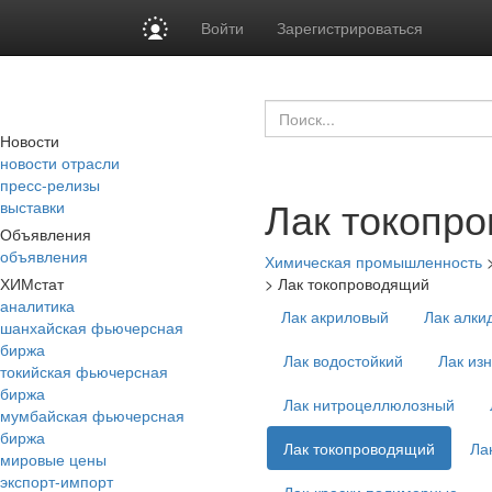
Войти
Зарегистрироваться
Новости
новости отрасли
пресс-релизы
Лак токопр
выставки
Объявления
объявления
Химическая промышленность
ХИМстат
>
Лак токопроводящий
аналитика
Лак акриловый
Лак алки
шанхайская фьючерсная
биржа
Лак водостойкий
Лак из
токийская фьючерсная
биржа
Лак нитроцеллюлозный
мумбайская фьючерсная
биржа
Лак токопроводящий
Ла
мировые цены
экспорт-импорт