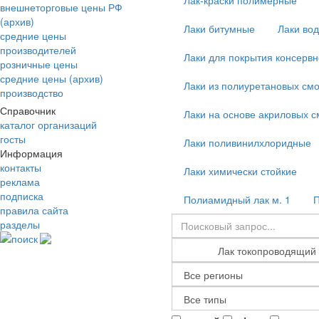
Лак-краски полимерные
внешнеторговые цены РФ
(архив)
Лаки битумные
Лаки во
средние цены
производителей
Лаки для покрытия консервн
розничные цены
средние цены (архив)
Лаки из полиуретановых смо
производство
Справочник
Лаки на основе акриловых с
каталог организаций
госты
Лаки поливинилхлоридные
Информация
контакты
Лаки химически стойкие
реклама
подписка
Полиамидный лак м. 1
П
правила сайта
разделы
поиск