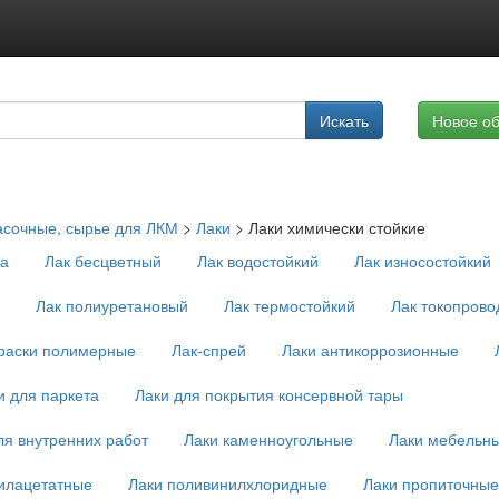
Подписка на услуги
Искать
Новое о
Реклама на сайте
асочные, сырье для ЛКМ
>
Лаки
>
Лаки химически стойкие
ха
Лак бесцветный
Лак водостойкий
Лак износостойкий
Лак полиуретановый
Лак термостойкий
Лак токопров
краски полимерные
Лак-спрей
Лаки антикоррозионные
и для паркета
Лаки для покрытия консервной тары
ля внутренних работ
Лаки каменноугольные
Лаки мебельн
илацетатные
Лаки поливинилхлоридные
Лаки пропиточные