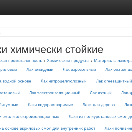
ки химически стойкие
ская промышленность
>
Химические продукты
>
Материалы лакокр
криловый
Лак алкидный
Лак аэрозольный
Лак без запа
а водной основе
Лак нитроцеллюлозный
Лак огнезащитный
ретановый
Лак электроизоляционный
Лак яхтный
Лак-
 битумные
Лаки водорастворимые
Лаки для дерева
Лак
и эмали электроизоляционные
Лаки из полиуретановых смол д
на основе акриловых смол для внутренних работ
Лаки поливин