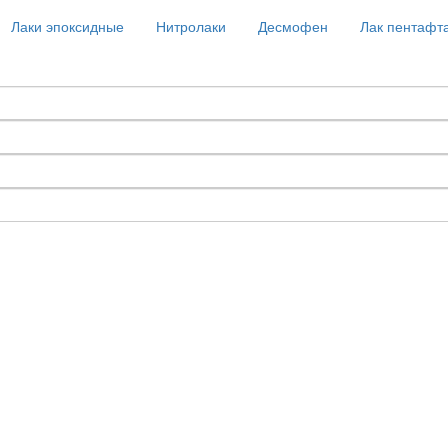
Лаки эпоксидные
Нитролаки
Десмофен
Лак пентафт