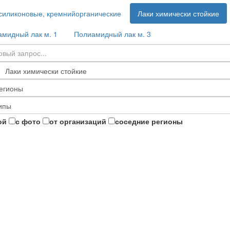
силиконовые, кремнийорганические
Лаки химически стойкие
мидный лак м. 1
Полиамидный лак м. 3
ой
с фото
от организаций
соседние регионы