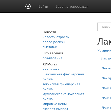
Войти
Зарегистрироваться
Новости
новости отрасли
Ла
пресс-релизы
выставки
Химиче
Объявления
объявления
Лак а
ХИМстат
Лак н
аналитика
шанхайская фьючерсная
Лак у
биржа
токийская фьючерсная
Лаки
биржа
мумбайская фьючерсная
Лаки 
биржа
мировые цены
Лаки 
экспорт-импорт