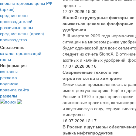
внешнеторговые цены РФ
предст ...
(архив)
17.07.2026
15:00
средние цены
StoneX: структурные факторы не
производителей
снижаться ценам на фосфорные
розничные цены
удобрения
средние цены (архив)
В III квартале 2026 года нормализа
производство
ситуации на мировом рынке удобре
Справочник
будет одинаковой для всех сегменто
каталог организаций
следует из отчета StoneX. В отличие
госты
азотных и калийных удобрений, фос
Информация
17.07.2026
06:16
контакты
Современные технологии
реклама
строительства в химпроме
подписка
Химическая промышленность стран
правила сайта
имеет долгую историю. Ещё в царск
разделы
России в 1910-х годах производили
поиск
анилиновые красители, кальциниро
и каустическую соду, серную кислот
минеральн ...
16.07.2026
12:17
В России ищут меры обеспечени
рынка нефтепродуктов