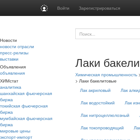
Войти
Зарегистрироваться
Новости
новости отрасли
пресс-релизы
Лаки бакел
выставки
Объявления
объявления
Химическая промышленность
ХИМстат
>
Лаки бакелитовые
аналитика
Лак акриловый
Лак алки
шанхайская фьючерсная
биржа
Лак водостойкий
Лак из
токийская фьючерсная
биржа
Лак нитроцеллюлозный
мумбайская фьючерсная
биржа
Лак токопроводящий
Ла
мировые цены
экспорт-импорт