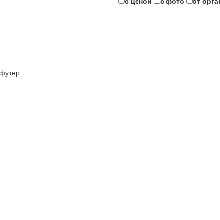
с ценой
с фото
от орга
футер