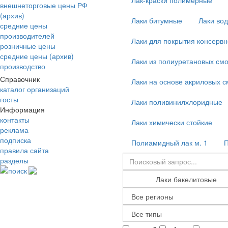
Лак-краски полимерные
внешнеторговые цены РФ
(архив)
Лаки битумные
Лаки во
средние цены
производителей
Лаки для покрытия консервн
розничные цены
средние цены (архив)
Лаки из полиуретановых смо
производство
Справочник
Лаки на основе акриловых с
каталог организаций
госты
Лаки поливинилхлоридные
Информация
контакты
Лаки химически стойкие
реклама
подписка
Полиамидный лак м. 1
П
правила сайта
разделы
поиск