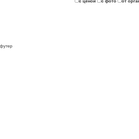
с ценой
с фото
от орга
футер