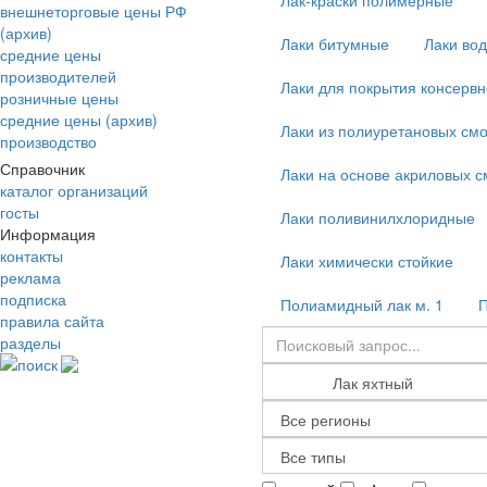
Лак-краски полимерные
внешнеторговые цены РФ
(архив)
Лаки битумные
Лаки во
средние цены
производителей
Лаки для покрытия консервн
розничные цены
средние цены (архив)
Лаки из полиуретановых смо
производство
Справочник
Лаки на основе акриловых с
каталог организаций
госты
Лаки поливинилхлоридные
Информация
контакты
Лаки химически стойкие
реклама
подписка
Полиамидный лак м. 1
П
правила сайта
разделы
поиск