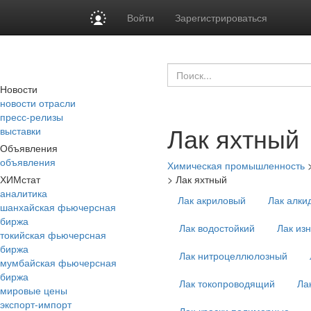
Войти
Зарегистрироваться
Новости
новости отрасли
пресс-релизы
Лак яхтный
выставки
Объявления
объявления
Химическая промышленность
ХИМстат
>
Лак яхтный
аналитика
Лак акриловый
Лак алки
шанхайская фьючерсная
биржа
Лак водостойкий
Лак из
токийская фьючерсная
биржа
Лак нитроцеллюлозный
мумбайская фьючерсная
биржа
Лак токопроводящий
Ла
мировые цены
экспорт-импорт