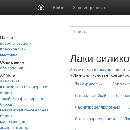
Войти
Зарегистрироваться
Новости
новости отрасли
пресс-релизы
Лаки силико
выставки
Объявления
объявления
Химическая промышленность
ХИМстат
>
Лаки силиконовые, кремнийо
аналитика
Лак акриловый
Лак алки
шанхайская фьючерсная
биржа
Лак водостойкий
Лак из
токийская фьючерсная
биржа
Лак нитроцеллюлозный
мумбайская фьючерсная
биржа
Лак токопроводящий
Ла
мировые цены
экспорт-импорт