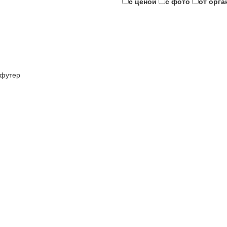
с ценой
с фото
от орга
футер