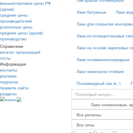
Лак-краски полимерные
внешнеторговые цены РФ
(архив)
Лаки битумные
Лаки во
средние цены
производителей
Лаки для покрытия консервн
розничные цены
средние цены (архив)
Лаки из полиуретановых смо
производство
Справочник
Лаки на основе акриловых с
каталог организаций
госты
Лаки поливинилхлоридные
Информация
контакты
Лаки химически стойкие
реклама
подписка
Полиамидный лак м. 1
П
правила сайта
разделы
поиск