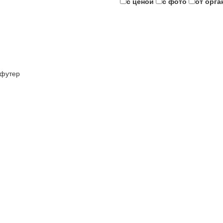
с ценой
с фото
от орга
футер