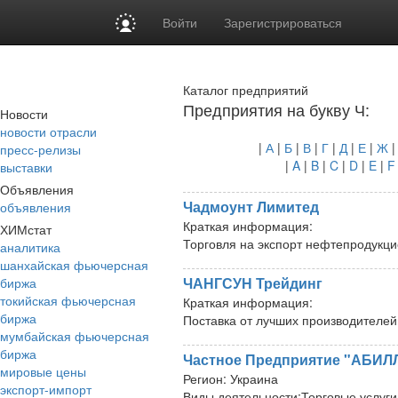
Войти
Зарегистрироваться
Каталог предприятий
Предприятия на букву Ч:
Новости
новости отрасли
|
А
|
Б
|
В
|
Г
|
Д
|
Е
|
Ж
пресс-релизы
|
A
|
B
|
C
|
D
|
E
|
F
выставки
Объявления
Чадмоунт Лимитед
объявления
Краткая информация:
ХИМстат
Торговля на экспорт нефтепродукц
аналитика
шанхайская фьючерсная
ЧАНГСУН Трейдинг
биржа
токийская фьючерсная
Краткая информация:
биржа
Поставка от лучших производителе
мумбайская фьючерсная
биржа
Частное Предприятие "АБИЛ
мировые цены
Регион:
Украина
экспорт-импорт
Виды деятельности:
Торговые услуги