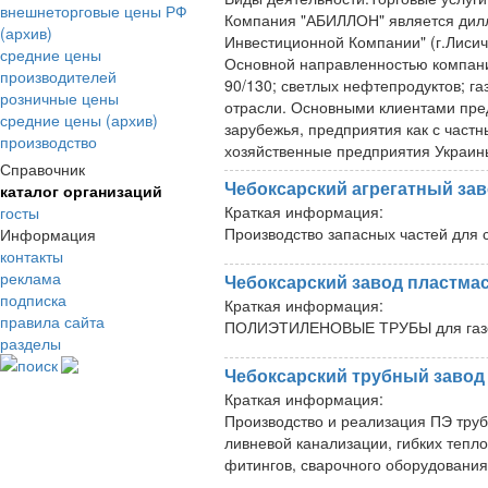
внешнеторговые цены РФ
Компания "АБИЛЛОН" является дил
(архив)
Инвестиционной Компании" (г.Лисича
средние цены
Основной направленностью компани
производителей
90/130; светлых нефтепродуктов; га
розничные цены
отрасли. Основными клиентами пре
средние цены (архив)
зарубежья, предприятия как с част
производство
хозяйственные предприятия Украин
Справочник
Чебоксарский агрегатный за
каталог организаций
Краткая информация:
госты
Производство запасных частей для 
Информация
контакты
реклама
Чебоксарский завод пластма
подписка
Краткая информация:
правила сайта
ПОЛИЭТИЛЕНОВЫЕ ТРУБЫ для газоп
разделы
поиск
Чебоксарский трубный завод
Краткая информация:
Производство и реализация ПЭ труб
ливневой канализации, гибких тепл
фитингов, сварочного оборудования