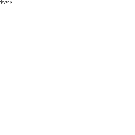
футер