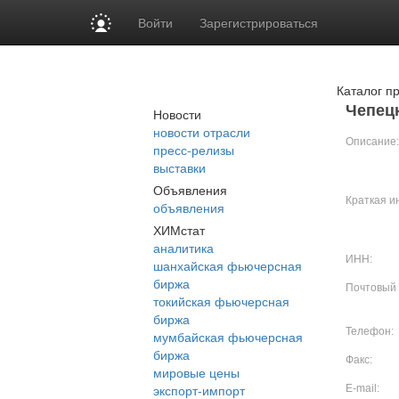
Войти
Зарегистрироваться
Каталог п
Чепец
Новости
новости отрасли
Описание:
пресс-релизы
выставки
Объявления
Краткая и
объявления
ХИМстат
аналитика
ИНН:
шанхайская фьючерсная
биржа
Почтовый 
токийская фьючерсная
биржа
Телефон:
мумбайская фьючерсная
биржа
Факс:
мировые цены
экспорт-импорт
E-mail: