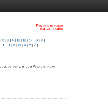
Подписка на услуги
Реклама на сайте
|
Х
|
Ц
|
Ч
|
Ш
|
Щ
|
Э
|
Ю
|
Я
|
|
T
|
U
|
V
|
W
|
X
|
Y
|
Z
|
оры, регрануляторы Рециркуляции