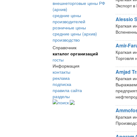
внешнеторговые цены РФ
Экспорт в
(архив)
средние цены
Alessio S.
производителей
Краткая и
розничные цены
Вспененны
средние цены (архив)
производство
Amir-Far
Справочник
Краткая и
каталог организаций
Торговля 
госты
Информация
Amjad Tr
контакты
реклама
Краткая и
подписка
Выражаем 
правила сайта
предприят
разделы
нефтепрод
поиск
Ammofo
Краткая и
Производс
Angram 