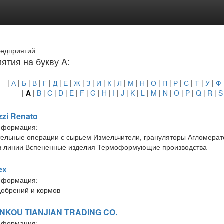
редприятий
ятия на букву A:
|
А
|
Б
|
В
|
Г
|
Д
|
Е
|
Ж
|
З
|
И
|
К
|
Л
|
М
|
Н
|
О
|
П
|
Р
|
С
|
Т
|
У
|
Ф
|
A
|
B
|
C
|
D
|
E
|
F
|
G
|
H
|
I
|
J
|
K
|
L
|
M
|
N
|
O
|
P
|
Q
|
R
|
S
zzi Renato
нформация:
ельные операции с сырьем Измельчители, грануляторы Агломерат
в линии Вспененные изделия Термоформующие производства
ex
нформация:
добрений и кормов
KOU TIANJIAN TRADING CO.
нформация: