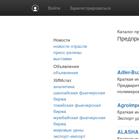
Войти
Зарегистрироваться
Каталог п
Предпри
Новости
новости отрасли
пресс-релизы
выставки
Объявления
Adler-Bu
объявления
Краткая и
ХИМстат
Предварит
аналитика
полимеро
шанхайская фьючерсная
биржа
Agroimp
токийская фьючерсная
биржа
Краткая и
мумбайская фьючерсная
Экспорт у
биржа
мировые цены
ALASHAN
экспорт-импорт
Краткая и