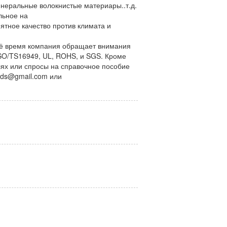
еральные волокнистые материары..т.д.
льное на
ятное качество против климата и
я
сё время компания обращает внимания
ISO/TS16949, UL, ROHS, и SGS. Кроме
лях или спросы на справочное пособие
lxxds@gmail.com или