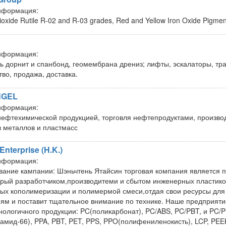
нформация:
ioxide Rutile R-02 and R-03 grades, Red and Yellow Iron Oxide Pigments
нформация:
ль дорнит и спанбонд, геомембрана дрениз; лифты, эскалаторы, тр
во, продажа, доставка.
GEL
нформация:
нефтехимической продукцией, торговля нефтепродуктами, произво
з металлов и пластмасс
 Enterprise (H.K.)
нформация:
ание кампании: Шэньчтень Ятайсин торговая компания является п
орый разработчиком,производитеми и сбытом инженерных пластико
ых кополимеризации и полимермой смеси,отдая свои ресурсы для 
ям и поставит тщательное внимание по технике. Наше предприяти
нологичного продукции: PC(поликарбонат), PC/ABS, PC/PBT, и PC/P
амид-66), PPA, PBT, PET, PPS, PPO(полифениленокисть), LCP, PEEK