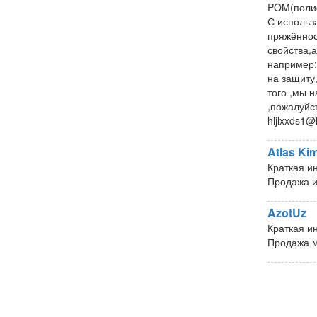
POM(полиф
С использ
пряжённос
свойства,
например:
на защиту
того ,мы 
,пожалуйст
hljlxxds1
Atlas Ki
Краткая и
Продажа и
AzotUz
Краткая и
Продажа м