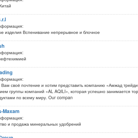
 Китай
r.l
нформация:
е изделия Вспенивание непрерывное и блочное
uh
нформация:
нефтехимией
ading
нформация:
Вам своё почтение и хотим представить компанию «Амжад трейд
ием группы компаний «AL AQILI», которая успешно занимается то
уктами по всему миру. Our compan
s-Maxam
нформация:
тво и продажа минеральных удобрений
Group