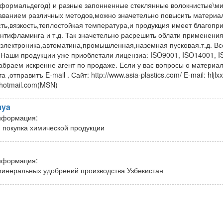
ормальдегод) и разные запонненные стеклянные волокнистые\мин
аванием различных методов,можно значетельно повысить материа
ть,вязкость,теплостойкая температура,и продукция имеет благопри
антифламинга и т.д. Так значетельно расрешить облати применени
электроника,автоматина,промышленная,наземная пусковая.т.д. В
,Наши продукции уже приоблетали лицензиа: ISO9001, ISO14001, 
набраем искренне агент по продаже. Если у вас вопросы о материа
а ,отправитъ E-mail . Сайт: http://www.asia-plastics.com/ E-mail: hlj
@hotmail.com(MSN)
mya
нформация:
 покупка химической продукции
нформация:
инеральных удобрений производства Узбекистан