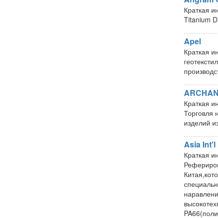
Краткая и
Titanium D
Apel
Краткая и
геотексти
производст
ARCHAN
Краткая и
Торговля 
изделий и
Asia Int'l
Краткая и
Рефериров
Китая,кот
специальн
наравлени
высокотех
PA66(поли