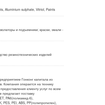
, Aluminium sulphate, Vitriol, Paints
аволаторы и подъемники; краски, эмали -
дство резинотехнических изделий
редприятием Гонконг капитала из
в. Компания операется на технику
предоставления клиенту услуг по всем
е предлагает поставку
ET, PA6(полиамид-6),
, PES, PEI, ABS, PP(полипропилен),