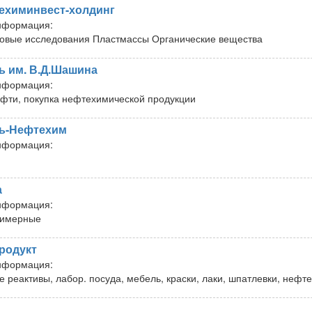
ехиминвест-холдинг
нформация:
овые исследования Пластмассы Органические вещества
ь им. В.Д.Шашина
нформация:
фти, покупка нефтехимической продукции
ь-Нефтехим
нформация:
а
нформация:
лимерные
родукт
нформация:
е реактивы, лабор. посуда, мебель, краски, лаки, шпатлевки, неф