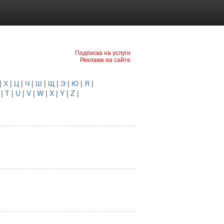
Подписка на услуги
Реклама на сайте
|
Х
|
Ц
|
Ч
|
Ш
|
Щ
|
Э
|
Ю
|
Я
|
|
T
|
U
|
V
|
W
|
X
|
Y
|
Z
|