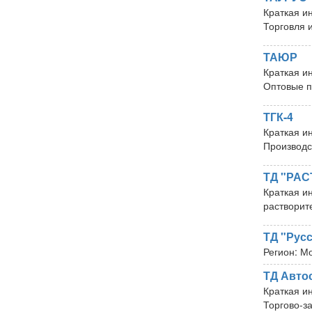
Краткая и
Торговля 
ТАЮР
Краткая и
Оптовые п
ТГК-4
Краткая и
Производс
ТД "РАС
Краткая и
растворите
ТД "Рус
Регион:
Мо
ТД Авто
Краткая и
Торгово-з