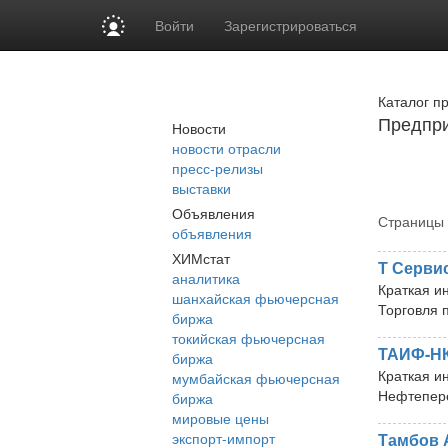
Войти
Зарегистрироваться
Каталог п
Предпри
Новости
новости отрасли
пресс-релизы
выставки
Объявления
Страницы 
объявления
ХИМстат
Т Серви
аналитика
Краткая и
шанхайская фьючерсная
Торговля
биржа
токийская фьючерсная
ТАИФ-Н
биржа
Краткая и
мумбайская фьючерсная
Нефтепер
биржа
мировые цены
экспорт-импорт
Тамбов 