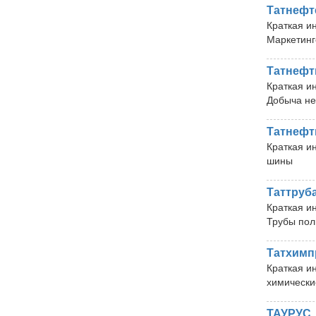
Татнефт
Краткая и
Маркетинг
Татнефт
Краткая и
Добыча не
Татнефт
Краткая и
шины
Таттруб
Краткая и
Трубы по
Татхимп
Краткая и
химически
ТАУРУС