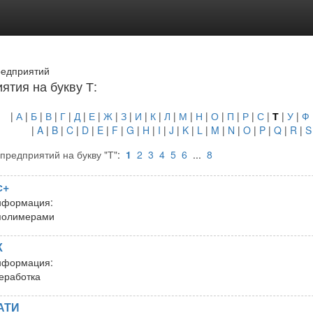
редприятий
ятия на букву Т:
|
А
|
Б
|
В
|
Г
|
Д
|
Е
|
Ж
|
З
|
И
|
К
|
Л
|
М
|
Н
|
О
|
П
|
Р
|
С
|
Т
|
У
|
Ф
|
A
|
B
|
C
|
D
|
E
|
F
|
G
|
H
|
I
|
J
|
K
|
L
|
M
|
N
|
O
|
P
|
Q
|
R
|
S
предприятий на букву "Т"
:
1
2
3
4
5
6
...
8
с+
нформация:
 полимерами
К
нформация:
еработка
АТИ