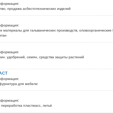
нформация:
тво, продажа асбестотехнических изделий
нформация:
е материалы для гальванических производств, оловоорганические 
этан
нформация:
ин. удобрений, семян, средства защиты растений
АСТ
нформация:
фурнитура для мебели
нформация:
 переработка пластмасс, литьё