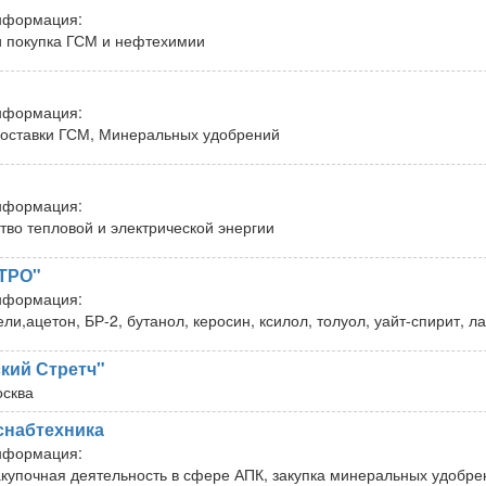
нформация:
и покупка ГСМ и нефтехимии
нформация:
оставки ГСМ, Минеральных удобрений
нформация:
тво тепловой и электрической энергии
ТРО"
нформация:
ли,ацетон, БР-2, бутанол, керосин, ксилол, толуол, уайт-спирит, л
ский Стретч"
сква
снабтехника
нформация:
акупочная деятельность в сфере АПК, закупка минеральных удобре