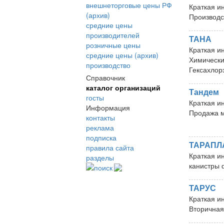
внешнеторговые цены РФ
Краткая и
(архив)
Производс
средние цены
производителей
ТАНА
розничные цены
Краткая и
средние цены (архив)
Химически
производство
Гексахлор
Справочник
каталог организаций
Тандем
госты
Краткая и
Информация
Продажа м
контакты
реклама
подписка
ТАРАПЛ
правила сайта
Краткая и
разделы
канистры 
поиск
ТАРУС
Краткая и
Вторичная