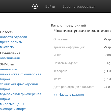
Войти
Зарегистрироваться
Каталог предприятий
Чжэнчжоуская механичес
Новости
новости отрасли
Описание:
Разр
пресс-релизы
выставки
Краткая информация:
Разр
Объявления
ИНН:
0000
объявления
ХИМстат
Почтовый адрес:
КНР, 
аналитика
Телефон:
(61-
шанхайская фьючерсная
биржа
Факс:
(86-
токийская фьючерсная
Дата регистрации в каталоге:
24.0
биржа
мумбайская фьючерсная
<< Назад в каталог
биржа
мировые цены
экспорт-импорт