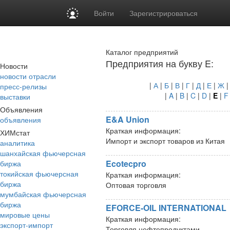
Войти
Зарегистрироваться
Каталог предприятий
Предприятия на букву E:
Новости
новости отрасли
|
А
|
Б
|
В
|
Г
|
Д
|
Е
|
Ж
пресс-релизы
|
A
|
B
|
C
|
D
|
E
|
F
выставки
Объявления
E&A Union
объявления
Краткая информация:
ХИМстат
Импорт и экспорт товаров из Китая
аналитика
шанхайская фьючерсная
Ecotecpro
биржа
токийская фьючерсная
Краткая информация:
биржа
Оптовая торговля
мумбайская фьючерсная
биржа
EFORCE-OIL INTERNATIONAL
мировые цены
Краткая информация:
экспорт-импорт
Торговля нефтепродуктами