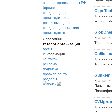
внешнеторговые цены РФ
(архив)
Giga Tec
средние цены
Краткая и
производителей
экспорт о
розничные цены
средние цены (архив)
GlobCh
производство
Краткая и
Справочник
Торговля
каталог организаций
госты
Gotika a
Информация
контакты
Краткая и
реклама
Торговля 
подписка
правила сайта
Gunkem K
разделы
Краткая и
поиск
Пигменты 
Пластифик
GVMgrup
Краткая и