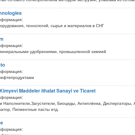
hnologies
нформация:
борудования, технологий, сырья и материалов в СНГ
em
нформация:
 минеральными удобрениями, промышленной химией
uto
нформация:
нефтепродуктами
imyevi Maddeler ithalat Sanayi ve Ticaret
нформация:
и Наполнители,Загустители, Биоциды, Антиплёнка, Диспергаторы, 
атор, Пигментные пасты итд.
e
нформация: