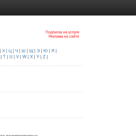
Подписка на услуги
Реклама на сайте
|
Х
|
Ц
|
Ч
|
Ш
|
Щ
|
Э
|
Ю
|
Я
|
|
T
|
U
|
V
|
W
|
X
|
Y
|
Z
|
вого полипропилена