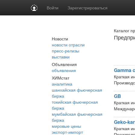
Войти
Зарегистрироваться
Каталог п
Предпри
Новости
новости отрасли
пресс-релизы
выставки
Объявления
Gamma co
объявления
Краткая и
ХИМстат
Производс
аналитика
шанхайская фьючерсная
GB
биржа
токийская фьючерсная
Краткая и
биржа
Междунаро
мумбайская фьючерсная
биржа
Geko-kar
мировые цены
Краткая и
экспорт-импорт
Производс