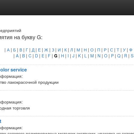
редприятий
ятия на букву G:
|
А
|
Б
|
В
|
Г
|
Д
|
Е
|
Ж
|
З
|
И
|
К
|
Л
|
М
|
Н
|
О
|
П
|
Р
|
С
|
Т
|
У
|
Ф
|
A
|
B
|
C
|
D
|
E
|
F
|
G
|
H
|
I
|
J
|
K
|
L
|
M
|
N
|
O
|
P
|
Q
|
R
|
S
lor service
нформация:
тво лакокрасочной продукции
нформация:
дная торговля
t
нформация:
тво сотового полипропилена методом экструзии, упаковка из сото