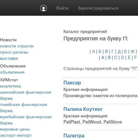
Войти
Зарегистрироваться
Каталог предприятий
Предприятия на букву П:
Новости
новости отрасли
|
А
|
Б
|
В
|
Г
|
Д
|
Е
|
Ж
пресс-релизы
|
A
|
B
|
C
|
D
|
E
|
F
выставки
Объявления
Страницы предприятий на букву "П"
объявления
ХИМстат
Паксар
аналитика
Краткая информация:
шанхайская фьючерсная
Производство пакетов из полипропи
биржа
токийская фьючерсная
Палина Коутинг
биржа
Краткая информация:
мумбайская фьючерсная
PaliPlast, PaliWood, PaliStone
биржа
мировые цены
экспорт-импорт
Палитра