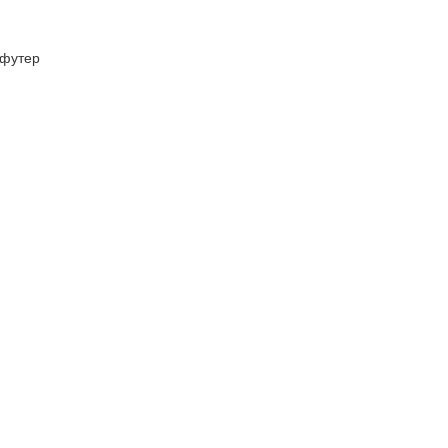
футер