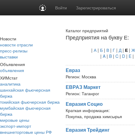
Войти
Зарегистрироваться
Каталог предприятий
Предприятия на букву Е:
Новости
новости отрасли
|
А
|
Б
|
В
|
Г
|
Д
|
Е
|
пресс-релизы
|
A
|
B
|
C
|
D
|
E
|
выставки
Объявления
Евраз
объявления
Регион:
Москва
ХИМстат
аналитика
ЕВРАЗ Маркет
шанхайская фьючерсная
Регион:
Таганрог
биржа
токийская фьючерсная биржа
Евразия Социо
мумбайская фьючерсная
Краткая информация:
биржа
Покупка, продажа химсырья
мировые цены
экспорт-импорт
Евразия Трейдинг
внешнеторговые цены РФ