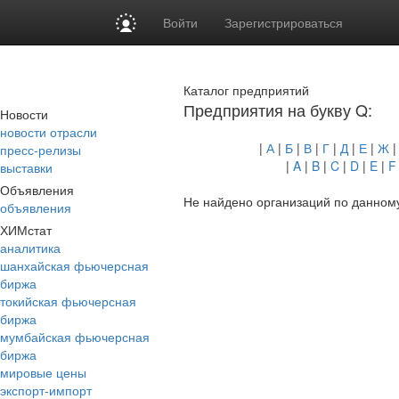
Войти
Зарегистрироваться
Каталог предприятий
Предприятия на букву Q:
Новости
новости отрасли
|
А
|
Б
|
В
|
Г
|
Д
|
Е
|
Ж
пресс-релизы
|
A
|
B
|
C
|
D
|
E
|
F
выставки
Объявления
Не найдено организаций по данному
объявления
ХИМстат
аналитика
шанхайская фьючерсная
биржа
токийская фьючерсная
биржа
мумбайская фьючерсная
биржа
мировые цены
экспорт-импорт