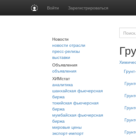
Войти
Зарегистрироваться
Новости
новости отрасли
Гр
пресс-релизы
выставки
Химиче
Объявления
объявления
Грунт
ХИМстат
Грунт
аналитика
шанхайская фьючерсная
Грунт
биржа
токийская фьючерсная
Грунт
биржа
мумбайская фьючерсная
Грунт
биржа
мировые цены
Грун
экспорт-импорт