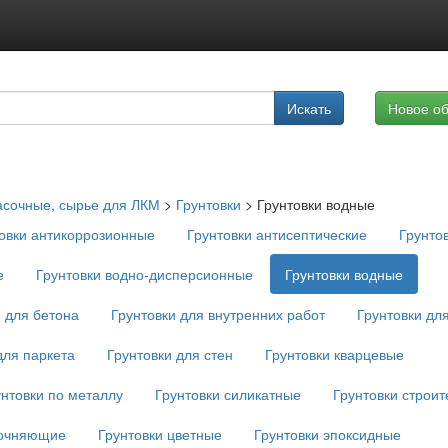
Подписка на услуги
Искать
Новое о
Реклама на сайте
асочные, сырье для ЛКМ
>
Грунтовки
>
Грунтовки водные
овки антикоррозионные
Грунтовки антисептические
Грунто
е
Грунтовки водно-дисперсионные
Грунтовки водные
и для бетона
Грунтовки для внутренних работ
Грунтовки дл
для паркета
Грунтовки для стен
Грунтовки кварцевые
унтовки по металлу
Грунтовки силикатные
Грунтовки строи
рочняющие
Грунтовки цветные
Грунтовки эпоксидные