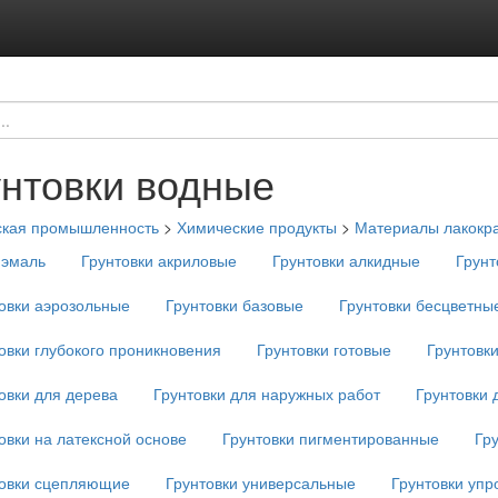
унтовки водные
ская промышленность
>
Химические продукты
>
Материалы лакокр
-эмаль
Грунтовки акриловые
Грунтовки алкидные
Грунт
овки аэрозольные
Грунтовки базовые
Грунтовки бесцветны
овки глубокого проникновения
Грунтовки готовые
Грунтовк
овки для дерева
Грунтовки для наружных работ
Грунтовки 
овки на латексной основе
Грунтовки пигментированные
Гр
товки сцепляющие
Грунтовки универсальные
Грунтовки уп