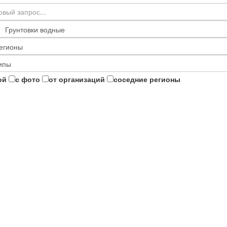
ой
с фото
от организаций
соседние регионы