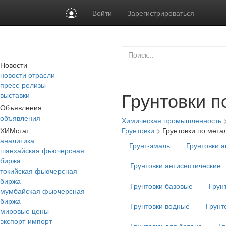
Войти
Зарегистрироваться
Новости
новости отрасли
пресс-релизы
Грунтовки п
выставки
Объявления
объявления
Химическая промышленность
ХИМстат
Грунтовки
>
Грунтовки по мета
аналитика
Грунт-эмаль
Грунтовки 
шанхайская фьючерсная
биржа
Грунтовки антисептические
токийская фьючерсная
биржа
Грунтовки базовые
Грун
мумбайская фьючерсная
биржа
Грунтовки водные
Грунт
мировые цены
экспорт-импорт