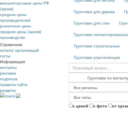
Грунтовки для бетона
Гр
внешнеторговые цены РФ
(архив)
Грунтовки для дерева
Г
средние цены
производителей
Грунтовки для стен
Грун
розничные цены
средние цены (архив)
Грунтовки пигментированны
производство
Справочник
Грунтовки строительные
каталог организаций
госты
Грунтовки упрочняющие
Информация
контакты
реклама
подписка
правила сайта
разделы
поиск
с ценой
с фото
от орга