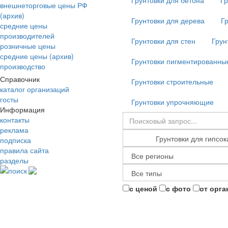
Грунтовки для бетона
Гр
внешнеторговые цены РФ
(архив)
Грунтовки для дерева
Г
средние цены
производителей
Грунтовки для стен
Грун
розничные цены
средние цены (архив)
Грунтовки пигментированны
производство
Справочник
Грунтовки строительные
каталог организаций
госты
Грунтовки упрочняющие
Информация
контакты
реклама
подписка
правила сайта
разделы
поиск
с ценой
с фото
от орга