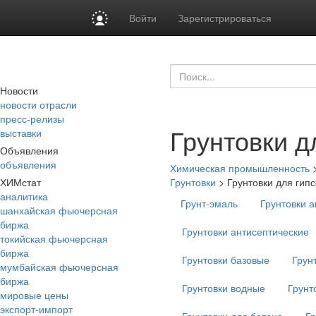
Войти
Зарегистрироваться
Новости
новости отрасли
пресс-релизы
Грунтовки д
выставки
Объявления
объявления
Химическая промышленность
ХИМстат
Грунтовки
>
Грунтовки для гип
аналитика
Грунт-эмаль
Грунтовки 
шанхайская фьючерсная
биржа
Грунтовки антисептические
токийская фьючерсная
биржа
Грунтовки базовые
Грун
мумбайская фьючерсная
биржа
Грунтовки водные
Грунт
мировые цены
экспорт-импорт