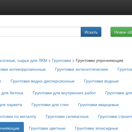
Подписка на услуги
Искать
Новое о
Реклама на сайте
асочные, сырье для ЛКМ
>
Грунтовки
>
Грунтовки упрочняющие
овки антикоррозионные
Грунтовки антисептические
Грунто
е
Грунтовки водно-дисперсионные
Грунтовки водные
и для бетона
Грунтовки для внутренних работ
Грунтовки дл
для паркета
Грунтовки для стен
Грунтовки кварцевые
унтовки по металлу
Грунтовки силикатные
Грунтовки строи
рочняющие
Грунтовки цветные
Грунтовки эпоксидные