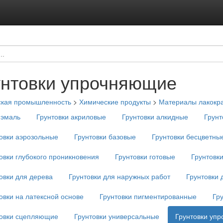
унтовки упрочняющие
ская промышленность
>
Химические продукты
>
Материалы лакокр
-эмаль
Грунтовки акриловые
Грунтовки алкидные
Грунт
овки аэрозольные
Грунтовки базовые
Грунтовки бесцветны
овки глубокого проникновения
Грунтовки готовые
Грунтовк
овки для дерева
Грунтовки для наружных работ
Грунтовки 
овки на латексной основе
Грунтовки пигментированные
Гр
товки сцепляющие
Грунтовки универсальные
Грунтовки уп