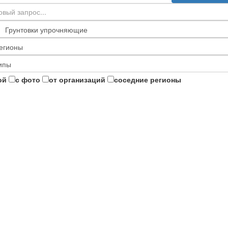
ой
с фото
от организаций
соседние регионы