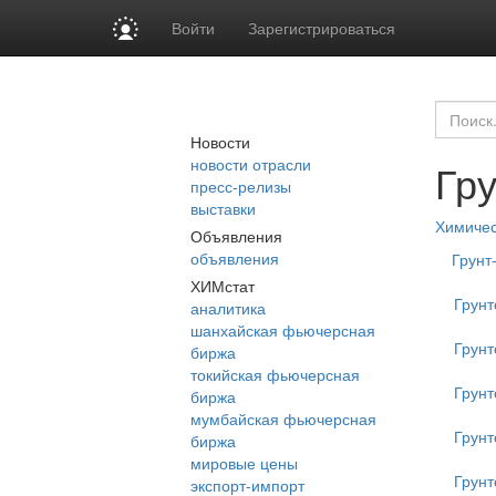
Войти
Зарегистрироваться
Новости
новости отрасли
Гр
пресс-релизы
выставки
Химиче
Объявления
объявления
Грунт
ХИМстат
Грунт
аналитика
шанхайская фьючерсная
Грунт
биржа
токийская фьючерсная
Грунт
биржа
мумбайская фьючерсная
Грунт
биржа
мировые цены
Грун
экспорт-импорт