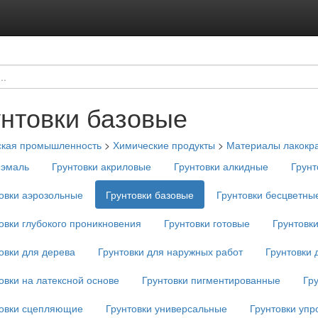
унтовки базовые
ская промышленность
>
Химические продукты
>
Материалы лакокр
-эмаль
Грунтовки акриловые
Грунтовки алкидные
Грунт
овки аэрозольные
Грунтовки базовые
Грунтовки бесцветны
овки глубокого проникновения
Грунтовки готовые
Грунтовк
овки для дерева
Грунтовки для наружных работ
Грунтовки 
овки на латексной основе
Грунтовки пигментированные
Гр
товки сцепляющие
Грунтовки универсальные
Грунтовки уп