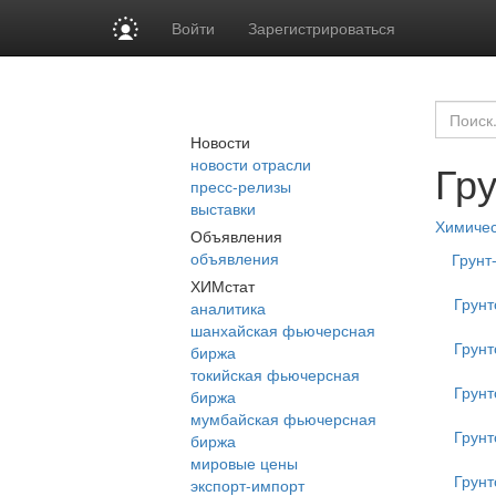
Войти
Зарегистрироваться
Новости
новости отрасли
Гр
пресс-релизы
выставки
Химиче
Объявления
объявления
Грунт
ХИМстат
Грунт
аналитика
шанхайская фьючерсная
Грунт
биржа
токийская фьючерсная
Грунт
биржа
мумбайская фьючерсная
Грунт
биржа
мировые цены
Грун
экспорт-импорт