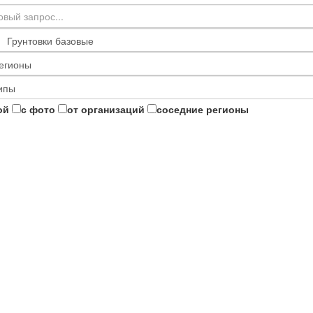
ой
с фото
от организаций
соседние регионы