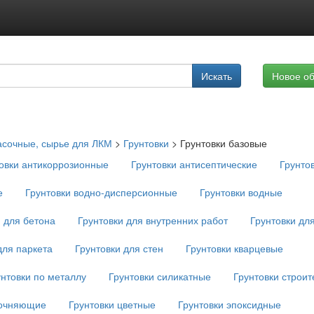
Подписка на услуги
Искать
Новое о
Реклама на сайте
асочные, сырье для ЛКМ
>
Грунтовки
>
Грунтовки базовые
овки антикоррозионные
Грунтовки антисептические
Грунто
е
Грунтовки водно-дисперсионные
Грунтовки водные
и для бетона
Грунтовки для внутренних работ
Грунтовки дл
для паркета
Грунтовки для стен
Грунтовки кварцевые
унтовки по металлу
Грунтовки силикатные
Грунтовки строи
рочняющие
Грунтовки цветные
Грунтовки эпоксидные