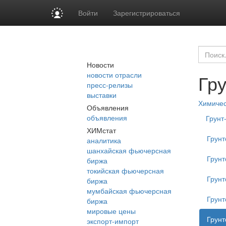
Войти
Зарегистрироваться
Новости
новости отрасли
Гр
пресс-релизы
выставки
Химиче
Объявления
объявления
Грунт
ХИМстат
Грунт
аналитика
шанхайская фьючерсная
Грунт
биржа
токийская фьючерсная
Грунт
биржа
мумбайская фьючерсная
Грунт
биржа
мировые цены
Грун
экспорт-импорт