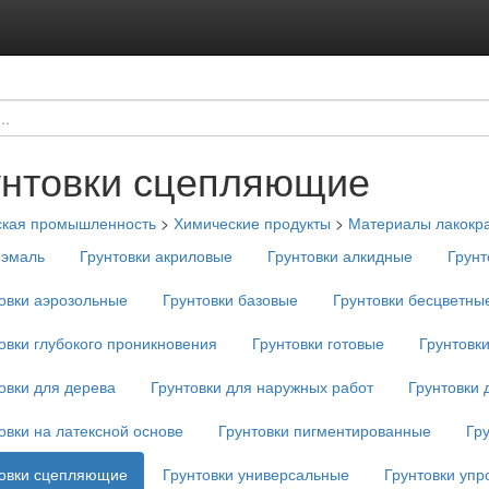
унтовки сцепляющие
ская промышленность
>
Химические продукты
>
Материалы лакокр
-эмаль
Грунтовки акриловые
Грунтовки алкидные
Грунт
овки аэрозольные
Грунтовки базовые
Грунтовки бесцветны
овки глубокого проникновения
Грунтовки готовые
Грунтовк
овки для дерева
Грунтовки для наружных работ
Грунтовки 
овки на латексной основе
Грунтовки пигментированные
Гр
товки сцепляющие
Грунтовки универсальные
Грунтовки уп