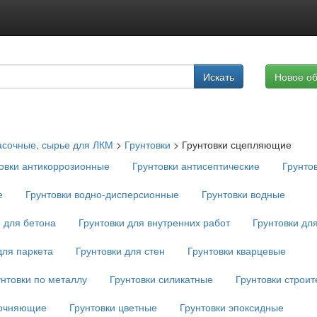
Подписка на услуги
Искать
Новое о
Реклама на сайте
асочные, сырье для ЛКМ
>
Грунтовки
>
Грунтовки сцепляющие
овки антикоррозионные
Грунтовки антисептические
Грунто
е
Грунтовки водно-дисперсионные
Грунтовки водные
и для бетона
Грунтовки для внутренних работ
Грунтовки дл
для паркета
Грунтовки для стен
Грунтовки кварцевые
унтовки по металлу
Грунтовки силикатные
Грунтовки строи
рочняющие
Грунтовки цветные
Грунтовки эпоксидные