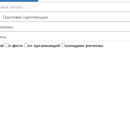
ой
с фото
от организаций
соседние регионы