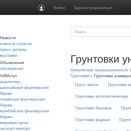
Войти
Зарегистрироваться
Новости
новости отрасли
пресс-релизы
Грунтовки 
выставки
Объявления
объявления
Химическая промышленность
ХИМстат
Грунтовки
>
Грунтовки универ
аналитика
Грунт-эмаль
Грунтовки 
шанхайская фьючерсная
биржа
Грунтовки антисептические
токийская фьючерсная
биржа
Грунтовки базовые
Грун
мумбайская фьючерсная
биржа
Грунтовки водные
Грунт
мировые цены
экспорт-импорт