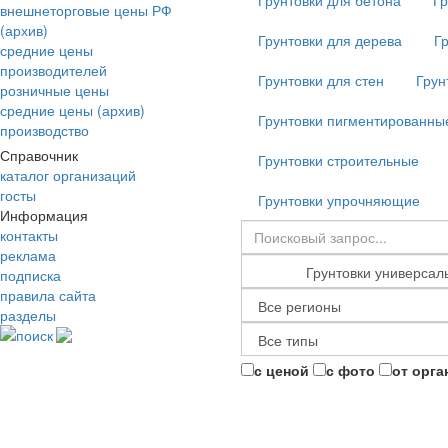
Грунтовки для бетона
Гр
внешнеторговые цены РФ
(архив)
Грунтовки для дерева
Г
средние цены
производителей
Грунтовки для стен
Грун
розничные цены
средние цены (архив)
Грунтовки пигментированны
производство
Справочник
Грунтовки строительные
каталог организаций
госты
Грунтовки упрочняющие
Информация
контакты
реклама
подписка
правила сайта
разделы
поиск
с ценой
с фото
от орга