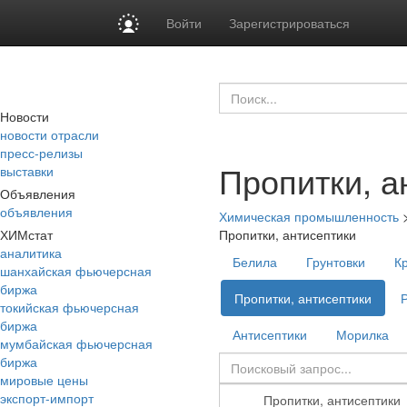
Войти
Зарегистрироваться
Новости
новости отрасли
пресс-релизы
Пропитки, а
выставки
Объявления
объявления
Химическая промышленность
ХИМстат
Пропитки, антисептики
аналитика
Белила
Грунтовки
К
шанхайская фьючерсная
биржа
Пропитки, антисептики
токийская фьючерсная
биржа
Антисептики
Морилка
мумбайская фьючерсная
биржа
мировые цены
экспорт-импорт