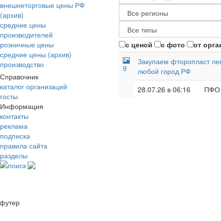
внешнеторговые цены РФ
(архив)
средние цены
производителей
розничные цены
с ценой
с фото
от орга
средние цены (архив)
Закупаем фторопласт лент
производство
9
любой город РФ
Справочник
каталог организаций
28.07.26 в 06:16
ПФО
госты
Информация
контакты
реклама
подписка
правила сайта
разделы
поиск
футер