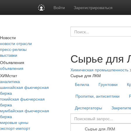
Войти
Зарегистрироваться
Новости
новости отрасли
пресс-релизы
Сырье для 
выставки
Объявления
объявления
Химическая промышленность
ХИМстат
Сырье для ЛКМ
аналитика
Белила
Грунтовки
К
шанхайская фьючерсная
биржа
Пропитки, антисептики
токийская фьючерсная
биржа
Диспергаторы
Закрепите
мумбайская фьючерсная
биржа
мировые цены
экспорт-импорт