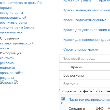
Краски битумные
Краск
внешнеторговые цены РФ
(архив)
Краски водно-дисперсионны
средние цены
производителей
Краски водоэмульсионные
розничные цены
средние цены (архив)
Краски для декорирования с
производство
Справочник
Краски для нанесения доро
каталог организаций
госты
Строительные краски
Информация
контакты
реклама
подписка
правила сайта
разделы
поиск
с ценой
с фото
от орга
Паста гои полировальна
2
Сегодня в
ЦФО
М