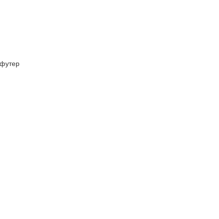
футер