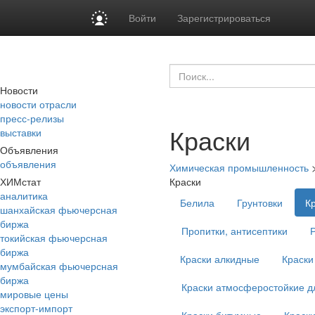
Войти
Зарегистрироваться
Новости
новости отрасли
пресс-релизы
Краски
выставки
Объявления
объявления
Химическая промышленность
ХИМстат
Краски
аналитика
Белила
Грунтовки
К
шанхайская фьючерсная
биржа
Пропитки, антисептики
токийская фьючерсная
биржа
Краски алкидные
Краски
мумбайская фьючерсная
биржа
Краски атмосферостойкие д
мировые цены
экспорт-импорт