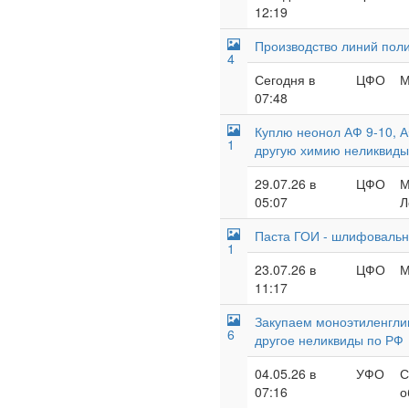
12:19
Производство линий пол
4
Сегодня в
ЦФО
М
07:48
Куплю неонол АФ 9-10, А
1
другую химию неликвиды
29.07.26 в
ЦФО
М
05:07
Л
Паста ГОИ - шлифовальна
1
23.07.26 в
ЦФО
М
11:17
Закупаем моноэтиленглик
6
другое неликвиды по РФ
04.05.26 в
УФО
С
07:16
о