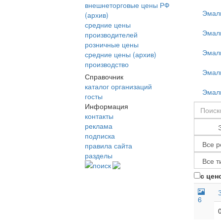
внешнеторговые цены РФ
Эмал
(архив)
средние цены
Эмал
производителей
розничные цены
Эмал
средние цены (архив)
производство
Эмал
Справочник
каталог организаций
Эмал
госты
Информация
контакты
реклама
подписка
правила сайта
разделы
поиск
с цен
6