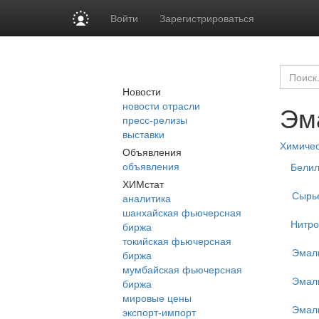
Войти
Зарегистрироваться
Новости
новости отрасли
Эм
пресс-релизы
выставки
Химиче
Объявления
объявления
Бели
ХИМстат
Сырь
аналитика
шанхайская фьючерсная
Нитр
биржа
токийская фьючерсная
Эмал
биржа
мумбайская фьючерсная
Эмали
биржа
мировые цены
Эмали
экспорт-импорт