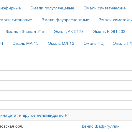
лиэфирные
Эмали полуглянцевые
Эмали синтетические
мали титановые
Эмали флуоресцентные
Эмали химстойк
Эмаль «Эвинал-21»
Эмаль АК-5173
Эмаль Б-ЭП-433
КЧ
Эмаль МА-15
Эмаль МЛ-12
Эмаль НЦ
Эмаль П
тилацетат и другое неликвиды по РФ
товская обл.
Денис Шафигуллин