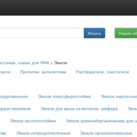
Подписка на услуги
Искать
Новое о
Реклама на сайте
асочные, сырье для ЛКМ
>
Эмали
расок
Пропитки, антисептики
Растворители, очистители
коррозионные
Эмали атмосферостойкие
Эмали аэрозоль
дорастворимые
Эмали для крыш из металла, шифера
Эмал
е
Эмали кислотостойкие
Эмали кремнийорганические для 
ове
Эмали нитроцеллюлозные
Эмали органосиликатные