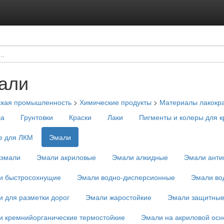
али
ская промышленность
>
Химические продукты
>
Материалы лакокр
ла
Грунтовки
Краски
Лаки
Пигменты и колеры для к
е для ЛКМ
Эмали
оэмали
Эмали акриловые
Эмали алкидные
Эмали анти
и быстросохнущие
Эмали водно-дисперсионные
Эмали во
 для разметки дорог
Эмали жаростойкие
Эмали защитны
 кремнийорганические термостойкие
Эмали на акриловой осн