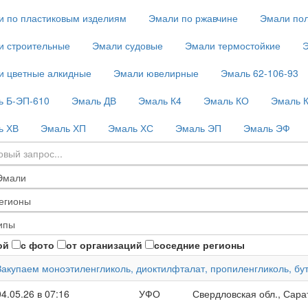
и по пластиковым изделиям
Эмали по ржавчине
Эмали по
и строительные
Эмали судовые
Эмали термостойкие
Э
и цветные алкидные
Эмали ювелирные
Эмаль 62-106-93
ь Б-ЭП-610
Эмаль ДВ
Эмаль К4
Эмаль КО
Эмаль 
ь ХВ
Эмаль ХП
Эмаль ХС
Эмаль ЭП
Эмаль ЭФ
ой
с фото
от организаций
соседние регионы
Закупаем моноэтиленгликоль, диоктилфталат, пропиленгликоль, бу
04.05.26 в 07:16
УФО
Свердловская обл., Сара