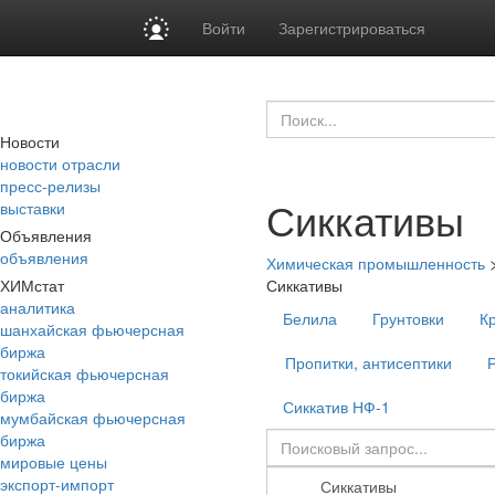
Войти
Зарегистрироваться
Новости
новости отрасли
пресс-релизы
Сиккативы
выставки
Объявления
объявления
Химическая промышленность
ХИМстат
Сиккативы
аналитика
Белила
Грунтовки
К
шанхайская фьючерсная
биржа
Пропитки, антисептики
токийская фьючерсная
биржа
Сиккатив НФ-1
мумбайская фьючерсная
биржа
мировые цены
экспорт-импорт