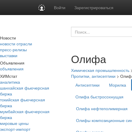
Войти
Зарегистрироваться
Новости
новости отрасли
пресс-релизы
Олифа
выставки
Объявления
объявления
Химическая промышленность
ХИМстат
Пропитки, антисептики
>
Олиф
аналитика
Антисептики
Морилка
шанхайская фьючерсная
биржа
Олифа быстросохнущая
токийская фьючерсная
биржа
Олифа нефтеполимерная
мумбайская фьючерсная
биржа
Олифы композиционные син
мировые цены
экспорт-импорт