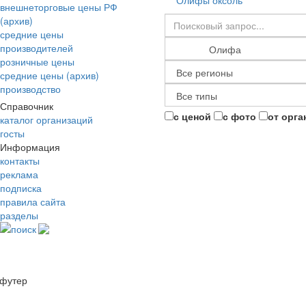
Олифы оксоль
внешнеторговые цены РФ
(архив)
средние цены
производителей
розничные цены
средние цены (архив)
производство
Справочник
с ценой
с фото
от орга
каталог организаций
госты
Информация
контакты
реклама
подписка
правила сайта
разделы
поиск
футер