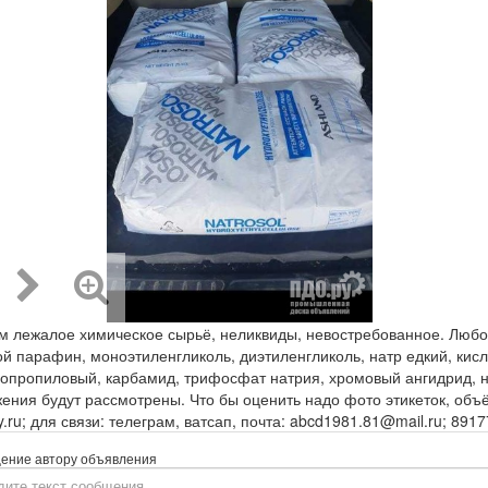
м лежалое химическое сырьё, неликвиды, невостребованное. Любой
й парафин, моноэтиленгликоль, диэтиленгликоль, натр едкий, кис
зопропиловый, карбамид, трифосфат натрия, хромовый ангидрид, 
ения будут рассмотрены. Что бы оценить надо фото этикеток, объём
y.ru; для связи: телеграм, ватсап, почта: abcd1981.81@mail.ru; 891
ение автору объявления