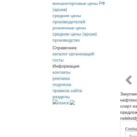
внешнеторговые цены РФ
(архив)
средние цены
производителей
розничные цены
средние цены (архив)
производство
Справочник
каталог организаций
госты
Информация
контакты
реклама
подписка
правила сайта
Закупае
разделы
нефтяно
поиск
спирт и
предлож
nelekvid
Сообщ