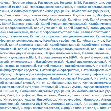
Эфиры
,
Простые эфиры
,
Растворитель Тетралин М-85
,
Растворители, оч
окислый 10-водный
,
Неорганические соединения
,
Простые неорганически
лканы
,
Азотно-фосфорно-калийное удобрение
,
Комплексные удобрения
ое
,
Стеклопластик, стеклоткань, стекловолокно
,
Жидкое стекло
,
Фосфорн
 железистосинеродистый
,
Калий бромистый
,
Калий-натрий
,
Калий виннок
,
Калий йодноватокислый
,
Калий сурьмянновиннокислый
,
Калий лимонн
лий фосфорнокислый
,
Калий углекислый
,
Калий йодистый
,
Калий двухр
алий азотнокислый
,
Калий фосфорноватистокислый
,
Калий азотистокис
ромид технический
,
Калий фосфорнокислый однозамещенный
,
Калий йод
брения концентрированные
,
Калийные удобрения
,
Калийная селитра
,
Ка
ислый
,
Калий бромноватокислый
,
Калий йоднокислый
,
Калий борфторист
орнокислый
,
Калий хлорнокислый
,
Кальций лимоннокислый
,
Кальций
,
Кис
ннокислый двухзамещенный
,
Натрий лимоннокислый
,
Белила цинковые
,
Белила цинковые м.БЦ-1
,
Белила цинковые м.БЦ0М
,
Натрий фтористый
,
атрий триполифосфат
,
Натрий сернистый
,
Натрий двухромовокислый
,
Н
ый
,
Натрий сернокислый
,
Натрий сульфат
,
Натрий углекислый
,
Натрий а
зинфицирующие средства
,
Натрий кремнефтористый
,
Натрий-карбоксим
й бромид
,
Натрий йодистый фармакопейный
,
Натрий лигносульфонат мо
уснокислый для медпрепаратов
,
Натрий сернистый 9-водный
,
Натрий уг
ий углекислый кислый
,
Нитриты
,
Минеральные соли
,
Каучук синтетичес
к синтетический бутадиен-нитрильный БНКС-28 АМНП
,
Каучук синтетиче
м. СКН-26 С
,
Аммонийно-нитратные удобрения
,
Аммиачно-нитратные удо
ный
,
Лаки
,
Нитрофоска
,
Нитрофенол
,
Фенолы, фенолоспирты и их прои
а
,
Нитрокраски
,
Краски
,
Нитробензол
,
Нитроаммофос
,
Нитрофос
,
Ангид
дрид борный
,
Ангидрид ИМТГФА
,
Ангидрид хромовый
,
Ангидрид йоднов
оноэтиловый
,
Эфиры пропиленгликоля
,
Эфиры этиленгликоля
,
Этиленг