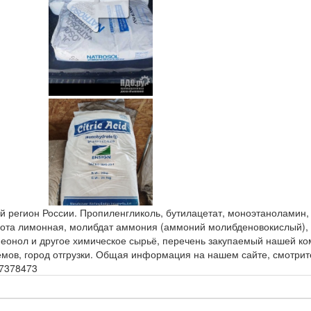
 регион России. Пропиленгликоль, бутилацетат, моноэтаноламин,
лота лимонная, молибдат аммония (аммоний молибденовокислый), 
неонол и другое химическое сырьё, перечень закупаемый нашей к
ов, город отгрузки. Общая информация на нашем сайте, смотрите: 
77378473