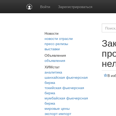
Войти
Зарегистрироваться
Новости
новости отрасли
За
пресс-релизы
выставки
про
Объявления
не
объявления
ХИМстат
аналитика
В из
шанхайская фьючерсная
биржа
токийская фьючерсная
биржа
мумбайская фьючерсная
биржа
мировые цены
экспорт-импорт