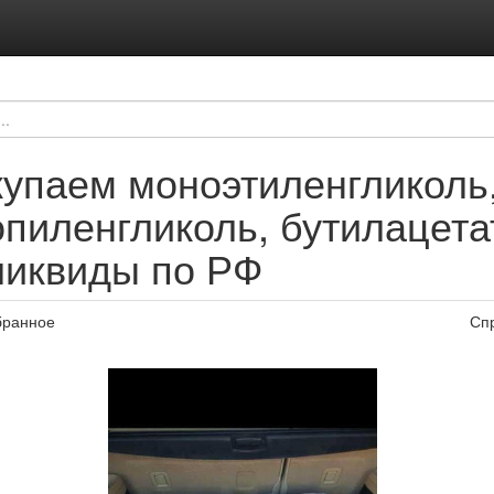
купаем моноэтиленгликоль
пиленгликоль, бутилацета
ликвиды по РФ
бранное
Сп