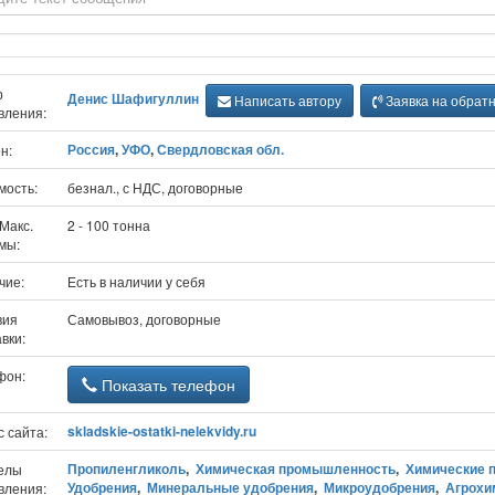
р
Денис Шафигуллин
Написать автору
Заявка на обрат
вления:
Россия
,
УФО
,
Свердловская обл.
н:
мость:
безнал., с НДС, договорные
Макс.
2 - 100 тонна
мы:
чие:
Есть в наличии у себя
вия
Самовывоз, договорные
вки:
фон:
Показать телефон
skladskie-ostatki-nelekvidy.ru
 сайта:
Пропиленгликоль
,
Химическая промышленность
,
Химические 
елы
Удобрения
,
Минеральные удобрения
,
Микроудобрения
,
Агрохи
вления: