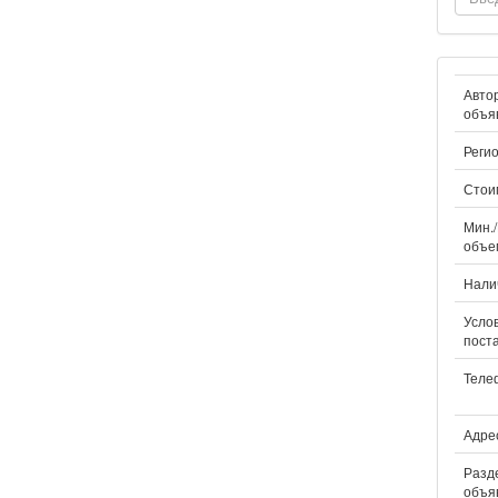
Авто
объя
Регио
Стои
Мин./
объе
Нали
Усло
поста
Теле
Адрес
Разд
объя