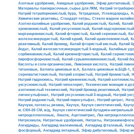
Азотные удобрения
,
Амидные удобрения
,
Эфир диэтиловый
,
Материалы лакокрасочные, сырье для ЛКМ
,
Натрий тетраборн
Натрий тетраборнокислый, бура
,
Тетрадекан
,
Углеводороды
,
А
Химические реактивы
,
Стандарт-титры
,
Стекло жидкое калийн
Азотно-калийные удобрения
,
Калий роданистый
,
Калий
,
Калий
хромовокислый
,
Калий уксуснокислый
,
Калий надсернокислый
марганцевокислый
,
Калий фтористый
,
Калий сернокислый
,
Ка
железосинеродистый
,
Калий едкий
,
Калий щавелевокислый
,
К
реактивный
,
Калий бромид
,
Калий фтористый кислый
,
Калий б
йодат
,
Калий железистосинеродистый 3-водный
,
Калийные удо
сорбиновокислый
,
Калий кремнефтористый
,
Калий сернисток
пирофосфорнокислый
,
Калий сурьмяновиннокислый
,
Калий б
Кислоты и соли органические
,
Лимонная кислота
,
Натрий лимо
титановые
,
Белила цинковые м.А
,
Белила цинковые м.БЦВ-1
,
серноватистокислый
,
Натрий хлористый
,
Натрий бромистый
,
Н
Натрий гидроокись
,
Натрий кремнекислый
,
Натрий азотнокисл
уксуснокислый
,
Натрий гипохлорит
,
Технические моющие и де
азотнокислый технический
,
Натрий бромид реактивный
,
Натри
лигносульфонат
,
Натрий уксуснокислый 3-водный
,
Натрий укс
Натрий роданистый
,
Натрий пиросульфат
,
Натрий цитрат
,
Натр
Каучуки, латексы, резина
,
Каучук
,
Каучук синтетический
,
Каучу
м. СКН-26 СМ, ж/д
,
Каучук синтетический бутадиен-нитрильный 
нитроцеллюлозные
,
Эмали
,
Ацетонитрил
,
Лак нитроцеллюлоз
Нитроэмали
,
Нитратные удобрения
,
Нитраты
,
Нитроаммофоск
Ангидриды
,
Ангидрид малеиновый
,
Ангидрид фталевый
,
Анги
фосфорный
,
Ангидрид янтарный
,
Эфир дибутиловый
,
Эфир м