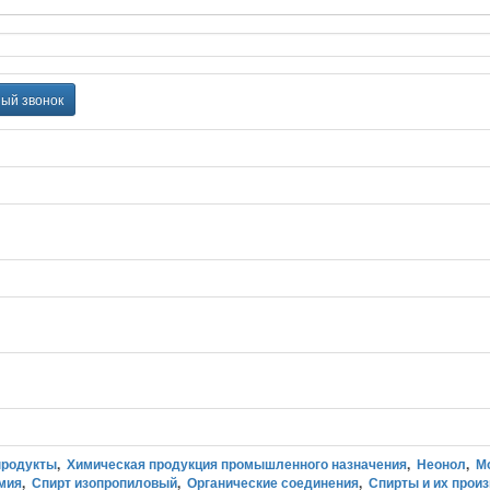
ный звонок
продукты
,
Химическая продукция промышленного назначения
,
Неонол
,
М
мия
,
Спирт изопропиловый
,
Органические соединения
,
Спирты и их прои