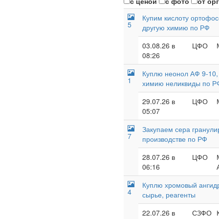
с ценой
с фото
от ор
Купим кислоту ортофо
5
другую химию по РФ
03.08.26 в
ЦФО
08:26
Куплю неонол АФ 9-10, 
1
химию неликвиды по Р
29.07.26 в
ЦФО
05:07
Закупаем сера гранули
7
производстве по РФ
28.07.26 в
ЦФО
06:16
Куплю хромовый ангидр
4
сырье, реагенты
22.07.26 в
СЗФО