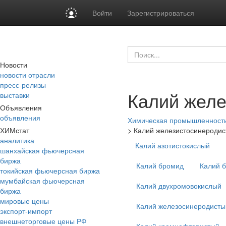
Войти
Зарегистрироваться
Новости
новости отрасли
пресс-релизы
Калий желе
выставки
Объявления
объявления
Химическая промышленност
ХИМстат
>
Калий железистосинероди
аналитика
Калий азотистокислый
шанхайская фьючерсная
биржа
Калий бромид
Калий 
токийская фьючерсная биржа
мумбайская фьючерсная
Калий двухромовокислый
биржа
мировые цены
Калий железосинеродисты
экспорт-импорт
внешнеторговые цены РФ