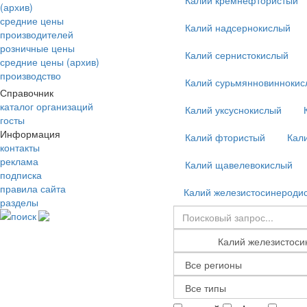
Калий кремнефтористый
(архив)
средние цены
Калий надсернокислый
производителей
розничные цены
Калий сернистокислый
средние цены (архив)
производство
Калий сурьмянновиннокис
Справочник
каталог организаций
Калий уксуснокислый
госты
Информация
Калий фтористый
Кал
контакты
реклама
Калий щавелевокислый
подписка
правила сайта
Калий железистосинероди
разделы
поиск