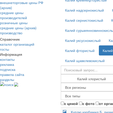
Калий кремнефтористый
внешнеторговые цены РФ
(архив)
Калий надсернокислый
средние цены
производителей
Калий сернистокислый
розничные цены
средние цены (архив)
Калий сурьмянновиннокисл
производство
Справочник
Калий уксуснокислый
Ка
каталог организаций
госты
Калий фтористый
Калий
Информация
контакты
Калий щавелевокислый
реклама
подписка
правила сайта
разделы
поиск
с ценой
с фото
от орга
Куплю карбамид Б, диам