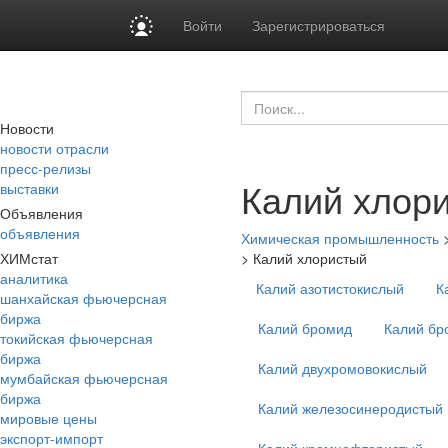
Войти
Зарегистрироваться
Новости
новости отрасли
пресс-релизы
Калий хлор
выставки
Объявления
объявления
Химическая промышленность
ХИМстат
>
Калий хлористый
аналитика
Калий азотистокислый
К
шанхайская фьючерсная
биржа
Калий бромид
Калий бр
токийская фьючерсная
биржа
Калий двухромовокислый
мумбайская фьючерсная
биржа
Калий железосинеродистый
мировые цены
экспорт-импорт