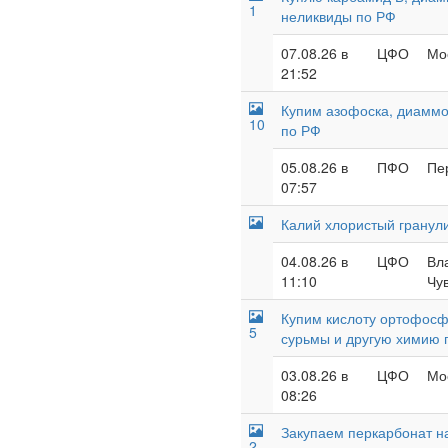
1
неликвиды по РФ
07.08.26 в
ЦФО
Мос
21:52
Купим азофоска, диаммо
10
по РФ
05.08.26 в
ПФО
Пе
07:57
Калий хлористый гранул
04.08.26 в
ЦФО
Вл
11:10
Чу
Купим кислоту ортофосф
5
сурьмы и другую химию 
03.08.26 в
ЦФО
Мос
08:26
Закупаем перкарбонат н
2