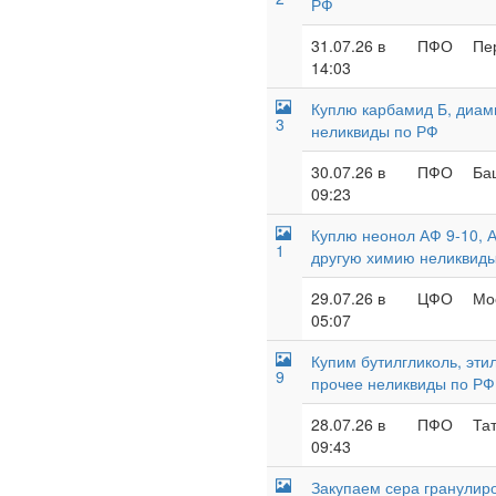
РФ
31.07.26 в
ПФО
Пе
14:03
Куплю карбамид Б, диам
3
неликвиды по РФ
30.07.26 в
ПФО
Ба
09:23
Куплю неонол АФ 9-10, А
1
другую химию неликвид
29.07.26 в
ЦФО
Мос
05:07
Купим бутилгликоль, эти
9
прочее неликвиды по РФ
28.07.26 в
ПФО
Тат
09:43
Закупаем сера гранулиро