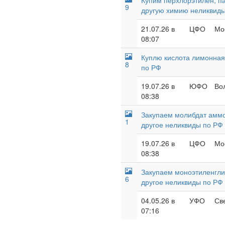
Купим перхлорэтилен, п
9
другую химию неликвид
21.07.26 в
ЦФО
Мос
08:07
Куплю кислота лимонная,
8
по РФ
19.07.26 в
ЮФО
Во
08:38
Закупаем молибдат аммо
1
другое неликвиды по РФ
19.07.26 в
ЦФО
Мос
08:38
Закупаем моноэтиленглик
6
другое неликвиды по РФ
04.05.26 в
УФО
Св
07:16