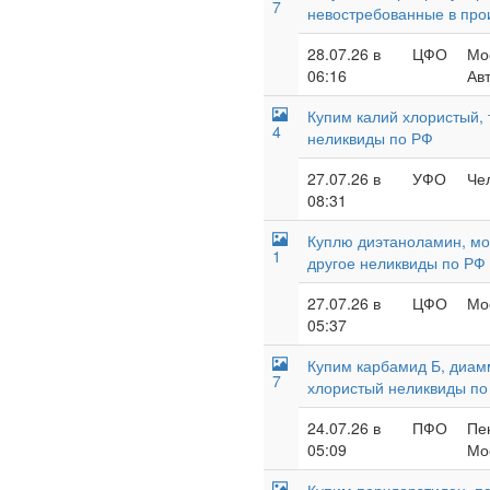
7
невостребованные в про
28.07.26 в
ЦФО
Мо
06:16
Ав
Купим калий хлористый, т
4
неликвиды по РФ
27.07.26 в
УФО
Чел
08:31
Куплю диэтаноламин, мон
1
другое неликвиды по РФ
27.07.26 в
ЦФО
Мос
05:37
Купим карбамид Б, диам
7
хлористый неликвиды по
24.07.26 в
ПФО
Пе
05:09
Мос