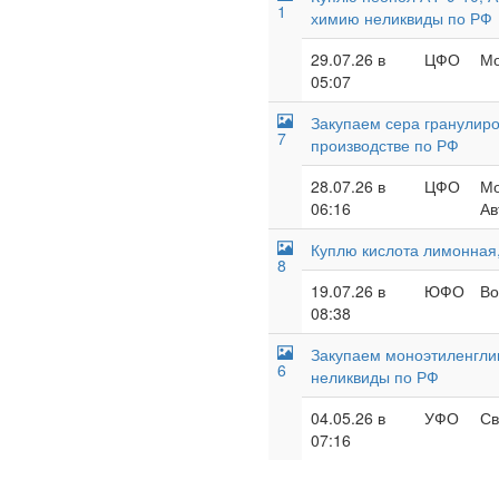
1
химию неликвиды по РФ
29.07.26 в
ЦФО
Мо
05:07
Закупаем сера гранулиро
7
производстве по РФ
28.07.26 в
ЦФО
Мо
06:16
Ав
Куплю кислота лимонная,
8
19.07.26 в
ЮФО
Во
08:38
Закупаем моноэтиленглик
6
неликвиды по РФ
04.05.26 в
УФО
Св
07:16