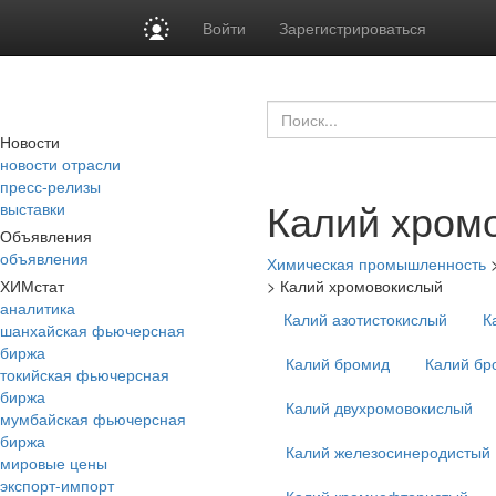
Войти
Зарегистрироваться
Новости
новости отрасли
пресс-релизы
Калий хром
выставки
Объявления
объявления
Химическая промышленность
ХИМстат
>
Калий хромовокислый
аналитика
Калий азотистокислый
К
шанхайская фьючерсная
биржа
Калий бромид
Калий бр
токийская фьючерсная
биржа
Калий двухромовокислый
мумбайская фьючерсная
биржа
Калий железосинеродистый
мировые цены
экспорт-импорт