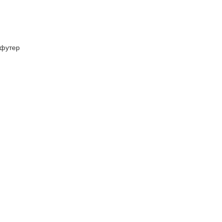
футер