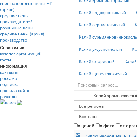
Калий кремнефтористый
внешнеторговые цены РФ
(архив)
Калий надсернокислый
средние цены
производителей
Калий сернистокислый
розничные цены
средние цены (архив)
Калий сурьмянновиннокисл
производство
Справочник
Калий уксуснокислый
Ка
каталог организаций
госты
Калий фтористый
Калий
Информация
контакты
Калий щавелевокислый
реклама
подписка
правила сайта
разделы
поиск
с ценой
с фото
от орга
Куплю неонол АФ 9-10, А