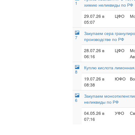
1
химию неликвиды по РФ
29.07.26 в
ЦФО
Мо
05:07
Закупаем сера гранулиро
7
производстве по РФ
28.07.26 в
ЦФО
Мо
06:16
Ав
Куплю кислота лимонная,
8
19.07.26 в
ЮФО
Во
08:38
Закупаем моноэтиленглик
6
неликвиды по РФ
04.05.26 в
УФО
Св
07:16