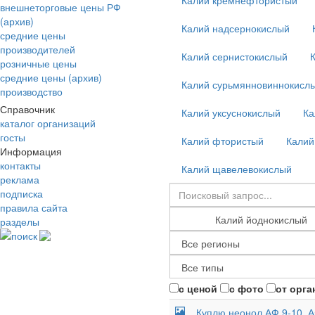
Калий кремнефтористый
внешнеторговые цены РФ
(архив)
Калий надсернокислый
средние цены
производителей
Калий сернистокислый
розничные цены
средние цены (архив)
Калий сурьмянновиннокисл
производство
Справочник
Калий уксуснокислый
Ка
каталог организаций
госты
Калий фтористый
Калий
Информация
контакты
Калий щавелевокислый
реклама
подписка
правила сайта
разделы
поиск
с ценой
с фото
от орга
Куплю неонол АФ 9-10, А