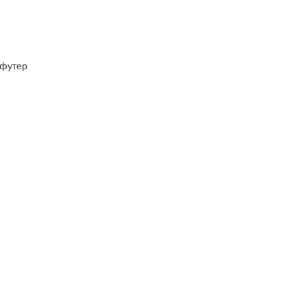
футер