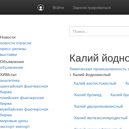
Войти
Зарегистрироваться
Новости
новости отрасли
пресс-релизы
Калий йодн
выставки
Объявления
объявления
Химическая промышленность
ХИМстат
>
Калий йоднокислый
аналитика
Калий азотистокислый
К
шанхайская фьючерсная
биржа
Калий бромид
Калий бр
токийская фьючерсная
биржа
Калий двухромовокислый
мумбайская фьючерсная
биржа
Калий железосинеродистый
мировые цены
экспорт-импорт