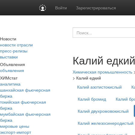
Войти
Зарегистрироваться
Новости
новости отрасли
пресс-релизы
Калий едки
выставки
Объявления
объявления
Химическая промышленность
ХИМстат
>
Калий едкий
аналитика
Калий азотистокислый
К
шанхайская фьючерсная
биржа
Калий бромид
Калий бр
токийская фьючерсная
биржа
Калий двухромовокислый
мумбайская фьючерсная
биржа
Калий железосинеродистый
мировые цены
экспорт-импорт