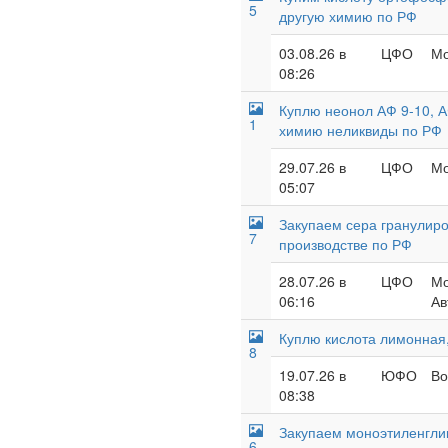
5
другую химию по РФ
03.08.26 в
ЦФО
Мо
08:26
Куплю неонол АФ 9-10, А
1
химию неликвиды по РФ
29.07.26 в
ЦФО
Мо
05:07
Закупаем сера гранулиро
7
производстве по РФ
28.07.26 в
ЦФО
Мо
06:16
Ав
Куплю кислота лимонная,
8
19.07.26 в
ЮФО
Во
08:38
Закупаем моноэтиленглик
6