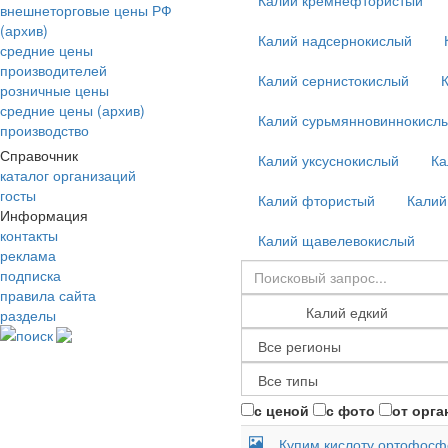
Калий кремнефтористый
внешнеторговые цены РФ
(архив)
Калий надсернокислый
средние цены
производителей
Калий сернистокислый
розничные цены
средние цены (архив)
Калий сурьмянновиннокисл
производство
Справочник
Калий уксуснокислый
Ка
каталог организаций
госты
Калий фтористый
Калий
Информация
контакты
Калий щавелевокислый
реклама
подписка
правила сайта
разделы
поиск
с ценой
с фото
от орга
Купим кислоту ортофосф