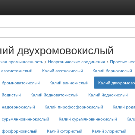
лий двухромовокислый
ская промышленность
>
Неорганические соединения
>
Простые нео
 азотистокислый
Калий азотнокислый
Калий борнокислый
й бромноватокислый
Калий виннокислый
Калий двухромов
й йодистый
Калий йодноватокислый
Калий йоднокислый
й надсернокислый
Калий пирофосфорнокислый
Калий род
й сурьмянновиннокислый
Калий сурьмяновиннокислый
Кал
й фосфорнокислый
Калий фтористый
Калий хлористый