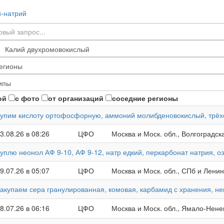
-натрий
ой
с фото
от организаций
соседние регионы
упим кислоту ортофосфорную, аммоний молибденовокислый, трёх
3.08.26 в 08:26
ЦФО
Москва и Моск. обл., Волгоградск
уплю неонол АФ 9-10, АФ 9-12, натр едкий, перкарбонат натрия, 
9.07.26 в 05:07
ЦФО
Москва и Моск. обл., СПб и Ленин
акупаем сера гранулированная, комовая, карбамид с хранения, н
8.07.26 в 06:16
ЦФО
Москва и Моск. обл., Ямало-Нене