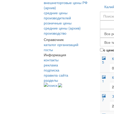
внешнеторговые цены РФ
Калий
(архив)
средние цены
производителей
розничные цены
средние цены (архив)
производство
Справочник
каталог организаций
госты
с цен
Информация
К
контакты
5
реклама
0
подписка
правила сайта
К
разделы
1
поиск
2
З
7
2