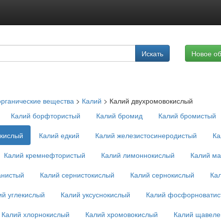
Подписка на услуги
Искать
Новое о
Реклама на сайте
рганические вещества
>
Калий
>
Калий двухромовокислый
Калий борфтористый
Калий бромид
Калий бромистый
окислый
Калий едкий
Калий железистосинеродистый
Ка
Калий кремнефтористый
Калий лимоннокислый
Калий ма
анистый
Калий сернистокислый
Калий сернокислый
Ка
ий углекислый
Калий уксуснокислый
Калий фосфорноватис
Калий хлорнокислый
Калий хромовокислый
Калий щавеле