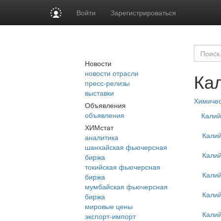
Войти
Зарегистрироваться
Новости
новости отрасли
Ка
пресс-релизы
выставки
Химиче
Объявления
объявления
Калий
ХИМстат
Кали
аналитика
шанхайская фьючерсная
Кали
биржа
токийская фьючерсная
Кали
биржа
мумбайская фьючерсная
Кали
биржа
мировые цены
Кали
экспорт-импорт