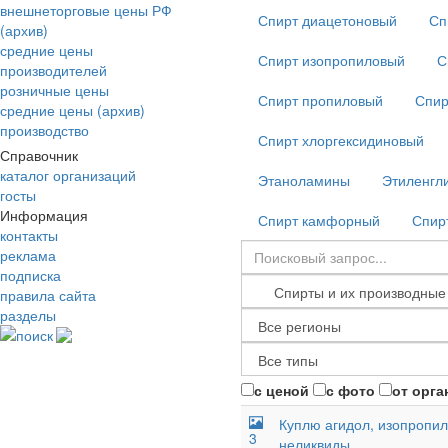
внешнеторговые цены РФ
Спирт диацетоновый
Сп
(архив)
средние цены
Спирт изопропиловый
С
производителей
розничные цены
Спирт пропиловый
Спир
средние цены (архив)
производство
Спирт хлоргексидиновый
Справочник
каталог организаций
Этаноламины
Этиленгл
госты
Информация
Спирт камфорный
Спир
контакты
реклама
подписка
правила сайта
разделы
поиск
с ценой
с фото
от орга
Куплю агидол, изопропил
3
неликвиды