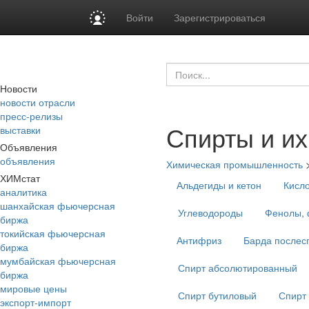
Войти
Зарегистрироваться
Новости
новости отрасли
пресс-релизы
Спирты и и
выставки
Объявления
объявления
Химическая промышленность
ХИМстат
Альдегиды и кетон
Кисло
аналитика
шанхайская фьючерсная
Углеводороды
Фенолы, 
биржа
токийская фьючерсная
Антифриз
Барда послес
биржа
мумбайская фьючерсная
Спирт абсолютированный
биржа
мировые цены
Спирт бутиловый
Спирт
экспорт-импорт