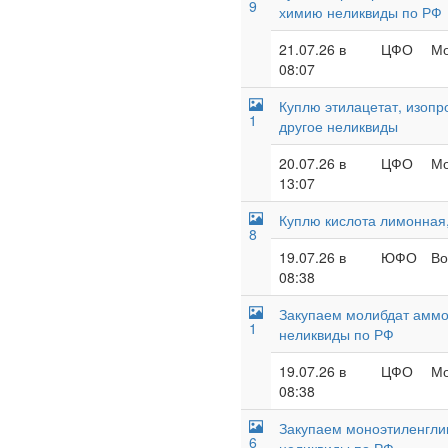
9
химию неликвиды по РФ
21.07.26 в
ЦФО
Мо
08:07
Куплю этилацетат, изопр
1
другое неликвиды
20.07.26 в
ЦФО
Мо
13:07
Куплю кислота лимонная,
8
19.07.26 в
ЮФО
Во
08:38
Закупаем молибдат аммон
1
неликвиды по РФ
19.07.26 в
ЦФО
Мо
08:38
Закупаем моноэтиленглик
6