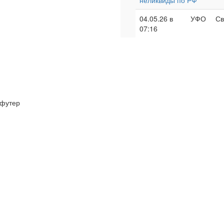
неликвиды по РФ
04.05.26 в
УФО
Св
07:16
футер