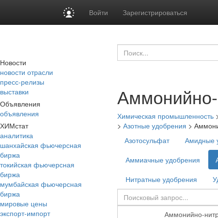
Войти
Зарегистрироваться
Новости
новости отрасли
пресс-релизы
Аммонийно-
выставки
Объявления
объявления
Химическая промышленность
ХИМстат
>
Азотные удобрения
>
Аммони
аналитика
Азотосульфат
Амидные 
шанхайская фьючерсная
биржа
Аммиачные удобрения
токийская фьючерсная
биржа
Нитратные удобрения
У
мумбайская фьючерсная
биржа
мировые цены
экспорт-импорт