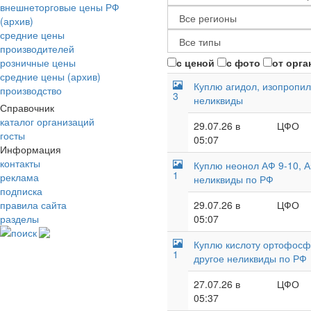
внешнеторговые цены РФ
(архив)
средние цены
производителей
розничные цены
с ценой
с фото
от орга
средние цены (архив)
Куплю агидол, изопропил
производство
3
неликвиды
Справочник
каталог организаций
29.07.26 в
ЦФО
госты
05:07
Информация
контакты
Куплю неонол АФ 9-10, А
1
реклама
неликвиды по РФ
подписка
правила сайта
29.07.26 в
ЦФО
разделы
05:07
поиск
Куплю кислоту ортофосфо
1
другое неликвиды по РФ
27.07.26 в
ЦФО
05:37