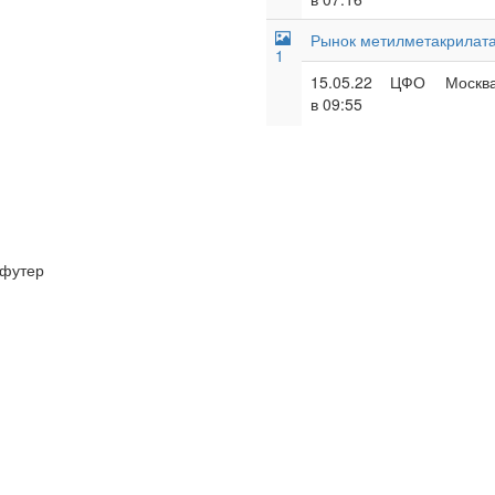
Рынок метилметакрилата
1
15.05.22
ЦФО
Москва
в 09:55
футер