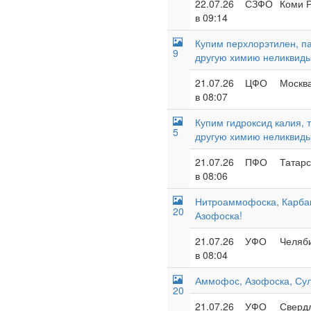
22.07.26
СЗФО
Коми Р
в 09:14
Купим перхлорэтилен, п
9
другую химию неликвид
21.07.26
ЦФО
Москва
в 08:07
Купим гидроксид калия, 
5
другую химию неликвид
21.07.26
ПФО
Татарс
в 08:06
Нитроаммофоска, Карба
20
Азофоска!
21.07.26
УФО
Челяби
в 08:04
Аммофос, Азофоска, Су
20
21.07.26
УФО
Свердл