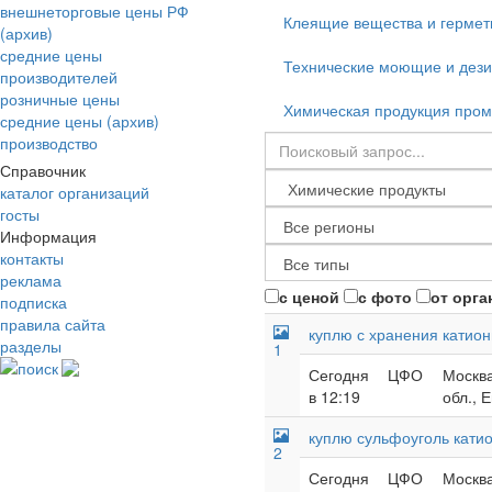
внешнеторговые цены РФ
Клеящие вещества и гермет
(архив)
средние цены
Технические моющие и дез
производителей
розничные цены
Химическая продукция про
средние цены (архив)
производство
Справочник
каталог организаций
госты
Информация
контакты
реклама
с ценой
с фото
от орга
подписка
правила сайта
куплю с хранения катион
разделы
1
поиск
Сегодня
ЦФО
Москва
в 12:19
обл., 
куплю сульфоуголь кати
2
Сегодня
ЦФО
Москва