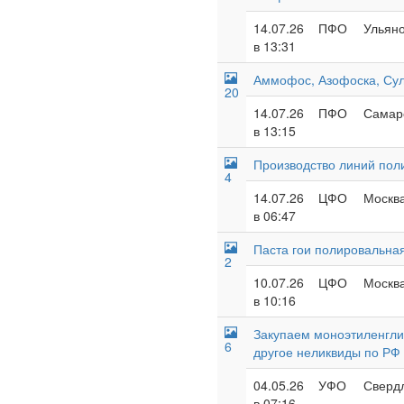
14.07.26
ПФО
Ульяно
в 13:31
Аммофос, Азофоска, Су
20
14.07.26
ПФО
Самарс
в 13:15
Производство линий пол
4
14.07.26
ЦФО
Москва
в 06:47
Паста гои полировальна
2
10.07.26
ЦФО
Москва
в 10:16
Закупаем моноэтиленглик
6
другое неликвиды по РФ
04.05.26
УФО
Свердл
в 07:16