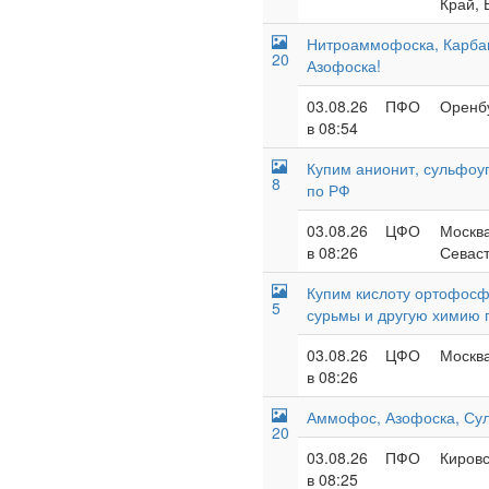
Край, 
Нитроаммофоска, Карба
20
Азофоска!
03.08.26
ПФО
Оренбу
в 08:54
Купим анионит, сульфоуг
8
по РФ
03.08.26
ЦФО
Москва
в 08:26
Севаст
Купим кислоту ортофосф
5
сурьмы и другую химию 
03.08.26
ЦФО
Москва
в 08:26
Аммофос, Азофоска, Су
20
03.08.26
ПФО
Кировс
в 08:25