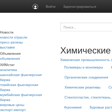
Войти
Зарегистрироваться
Новости
новости отрасли
пресс-релизы
Химические
выставки
Объявления
объявления
Химическая промышленность
ХИМстат
Полимеры и мономеры
аналитика
шанхайская фьючерсная
Органические соединения
биржа
токийская фьючерсная
Химические реактивы
С
биржа
мумбайская фьючерсная
Стеклопластик, стеклоткань,
биржа
мировые цены
Агрохимия
Буровые рас
экспорт-импорт