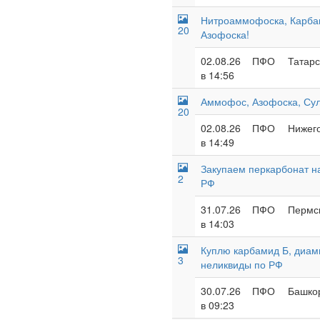
Нитроаммофоска, Карба
20
Азофоска!
02.08.26
ПФО
Татарс
в 14:56
Аммофос, Азофоска, Су
20
02.08.26
ПФО
Нижего
в 14:49
Закупаем перкарбонат н
2
РФ
31.07.26
ПФО
Пермск
в 14:03
Куплю карбамид Б, диам
3
неликвиды по РФ
30.07.26
ПФО
Башкор
в 09:23