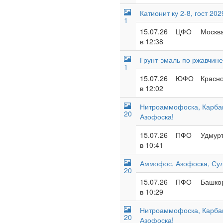
Катионит ку 2-8, гост 20
1
15.07.26
ЦФО
Москва
в 12:38
Грунт-эмаль по ржавчине
1
15.07.26
ЮФО
Красн
в 12:02
Нитроаммофоска, Карба
20
Азофоска!
15.07.26
ПФО
Удмурт
в 10:41
Аммофос, Азофоска, Су
20
15.07.26
ПФО
Башкор
в 10:29
Нитроаммофоска, Карба
20
Азофоска!