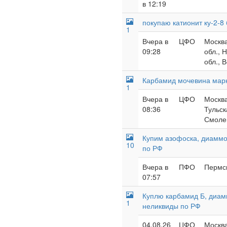
в 12:19
покупаю катионит ку-2-8
1
Вчера в
ЦФО
Москва
09:28
обл., 
обл., 
Карбамид мочевина мар
1
Вчера в
ЦФО
Москва
08:36
Тульск
Смолен
Купим азофоска, диаммо
10
по РФ
Вчера в
ПФО
Пермск
07:57
Куплю карбамид Б, диам
1
неликвиды по РФ
04.08.26
ЦФО
Москва