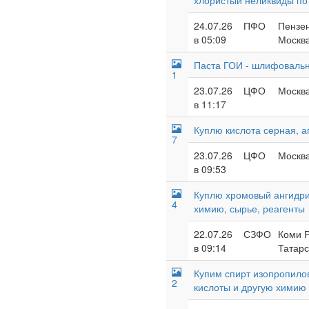
хлористый неликвиды по
24.07.26
ПФО
Пензен
в 05:09
Москва
Паста ГОИ - шлифовальн
1
23.07.26
ЦФО
Москва
в 11:17
Куплю кислота серная, а
7
23.07.26
ЦФО
Москва
в 09:53
Куплю хромовый ангидрид
4
химию, сырье, реагенты
22.07.26
СЗФО
Коми Р
в 09:14
Татарс
Купим спирт изопропилов
2
кислоты и другую химию