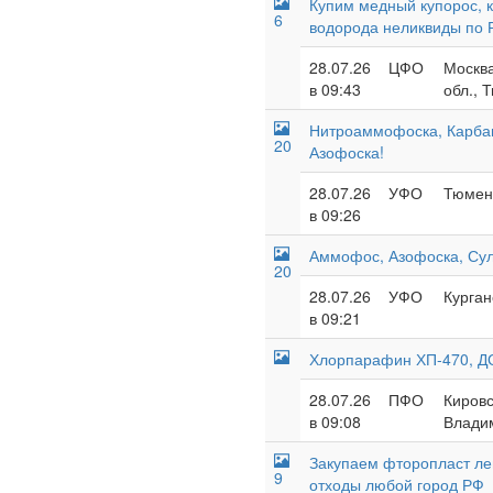
Купим медный купорос, 
6
водорода неликвиды по 
28.07.26
ЦФО
Москва
в 09:43
обл., 
Нитроаммофоска, Карба
20
Азофоска!
28.07.26
УФО
Тюменс
в 09:26
Аммофос, Азофоска, Су
20
28.07.26
УФО
Курган
в 09:21
Хлорпарафин ХП-470, ДО
28.07.26
ПФО
Кировс
в 09:08
Владим
Закупаем фторопласт лент
9
отходы любой город РФ