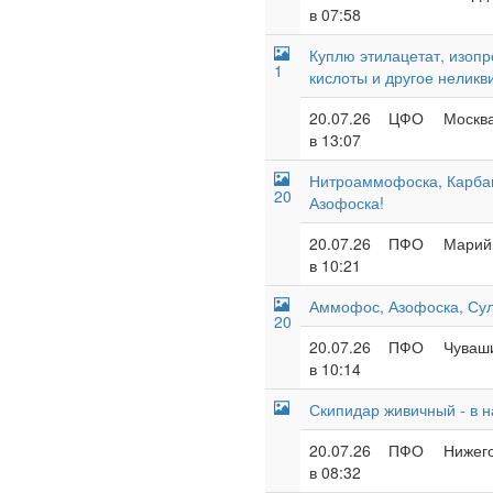
в 07:58
Куплю этилацетат, изопр
1
кислоты и другое неликв
20.07.26
ЦФО
Москва
в 13:07
Нитроаммофоска, Карба
20
Азофоска!
20.07.26
ПФО
Марий 
в 10:21
Аммофос, Азофоска, Су
20
20.07.26
ПФО
Чуваши
в 10:14
Скипидар живичный - в 
20.07.26
ПФО
Нижего
в 08:32