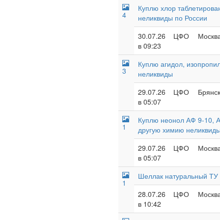
Куплю хлор таблетирован
4
неликвиды по России
30.07.26
ЦФО
Москва
в 09:23
Куплю агидол, изопропил
3
неликвиды
29.07.26
ЦФО
Брянск
в 05:07
Куплю неонол АФ 9-10, А
1
другую химию неликвид
29.07.26
ЦФО
Москва
в 05:07
Шеллак натуральный ТУ 
1
28.07.26
ЦФО
Москва
в 10:42