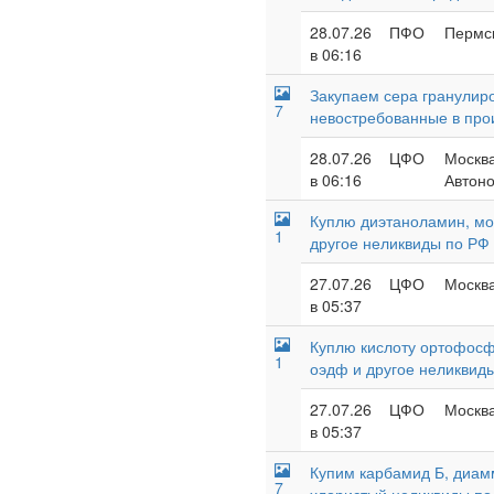
28.07.26
ПФО
Пермск
в 06:16
Закупаем сера гранулиро
7
невостребованные в про
28.07.26
ЦФО
Москва
в 06:16
Автоно
Куплю диэтаноламин, мон
1
другое неликвиды по РФ
27.07.26
ЦФО
Москва
в 05:37
Куплю кислоту ортофосф
1
оэдф и другое неликвид
27.07.26
ЦФО
Москва
в 05:37
Купим карбамид Б, диам
7