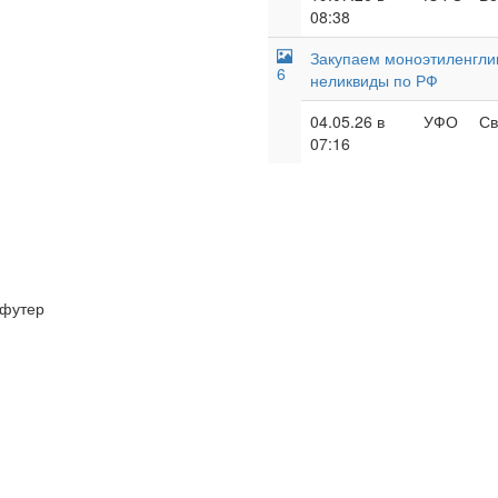
08:38
Закупаем моноэтиленглик
6
неликвиды по РФ
04.05.26 в
УФО
Св
07:16
футер