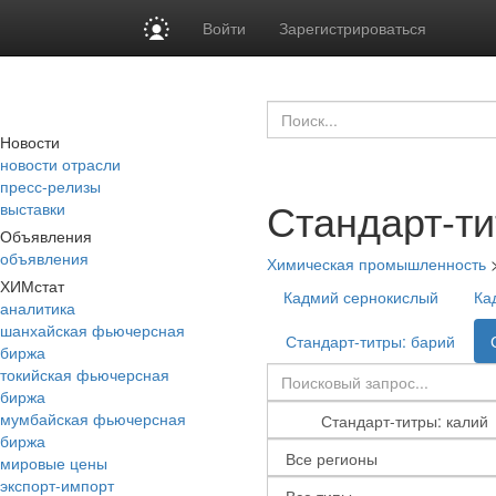
Войти
Зарегистрироваться
Новости
новости отрасли
пресс-релизы
Стандарт-ти
выставки
Объявления
объявления
Химическая промышленность
ХИМстат
Кадмий сернокислый
Ка
аналитика
шанхайская фьючерсная
Стандарт-титры: барий
биржа
токийская фьючерсная
биржа
мумбайская фьючерсная
биржа
мировые цены
экспорт-импорт