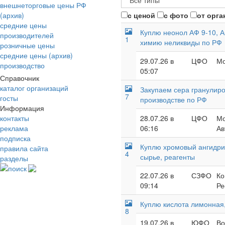
внешнеторговые цены РФ
(архив)
с ценой
с фото
от орга
средние цены
Куплю неонол АФ 9-10, А
производителей
1
химию неликвиды по РФ
розничные цены
средние цены (архив)
29.07.26 в
ЦФО
Мо
производство
05:07
Справочник
каталог организаций
Закупаем сера гранулиро
7
госты
производстве по РФ
Информация
контакты
28.07.26 в
ЦФО
Мо
реклама
06:16
Ав
подписка
Куплю хромовый ангидрид
правила сайта
4
сырье, реагенты
разделы
поиск
22.07.26 в
СЗФО
Ко
09:14
Ре
Куплю кислота лимонная,
8
19.07.26 в
ЮФО
Во